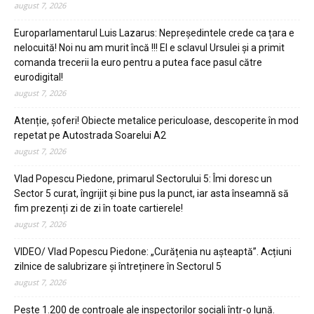
august 7, 2026
Europarlamentarul Luis Lazarus: Nepreședintele crede ca țara e
nelocuită! Noi nu am murit încă !!! El e sclavul Ursulei și a primit
comanda trecerii la euro pentru a putea face pasul către
eurodigital!
august 7, 2026
Atenție, șoferi! Obiecte metalice periculoase, descoperite în mod
repetat pe Autostrada Soarelui A2
august 7, 2026
Vlad Popescu Piedone, primarul Sectorului 5: Îmi doresc un
Sector 5 curat, îngrijit și bine pus la punct, iar asta înseamnă să
fim prezenți zi de zi în toate cartierele!
august 7, 2026
VIDEO/ Vlad Popescu Piedone: „Curățenia nu așteaptă”. Acțiuni
zilnice de salubrizare și întreținere în Sectorul 5
august 7, 2026
Peste 1.200 de controale ale inspectorilor sociali într-o lună.