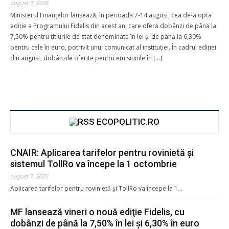
august 7, 2026
Ministerul Finanţelor lansează, în perioada 7-14 august, cea de-a opta
ediţie a Programului Fidelis din acest an, care oferă dobânzi de până la
7,50% pentru titlurile de stat denominate în lei şi de până la 6,30%
pentru cele în euro, potrivit unui comunicat al instituţiei. În cadrul ediţiei
din august, dobânzile oferite pentru emisiunile în […]
Donează prin Transfer Bancar în
ECOPOLITIC.RO
contul Asociației Global Inclusion
CNAIR: Aplicarea tarifelor pentru rovinietă şi
sistemul TollRo va începe la 1 octombrie
august 7, 2026
lei5
lei25
lei50
lei100
Aplicarea tarifelor pentru rovinietă şi TollRo va începe la 1...
MF lansează vineri o nouă ediţie Fidelis, cu
lei
*
dobânzi de până la 7,50% în lei şi 6,30% în euro