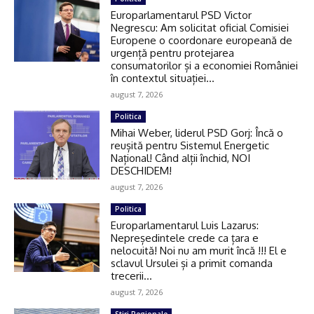
Europarlamentarul PSD Victor
Negrescu: Am solicitat oficial Comisiei
Europene o coordonare europeană de
urgență pentru protejarea
consumatorilor și a economiei României
în contextul situației...
august 7, 2026
Politica
Mihai Weber, liderul PSD Gorj: Încă o
reușită pentru Sistemul Energetic
Național! Când alții închid, NOI
DESCHIDEM!
august 7, 2026
Politica
Europarlamentarul Luis Lazarus:
Nepreședintele crede ca țara e
nelocuită! Noi nu am murit încă !!! El e
sclavul Ursulei și a primit comanda
trecerii...
august 7, 2026