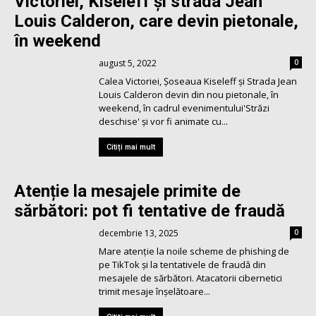
Victoriei, Kiseleff şi strada Jean
Louis Calderon, care devin pietonale,
în weekend
august 5, 2022
0
Calea Victoriei, Şoseaua Kiseleff şi Strada Jean
Louis Calderon devin din nou pietonale, în
weekend, în cadrul evenimentului'Străzi
deschise' şi vor fi animate cu...
Citiți mai mult
Atenție la mesajele primite de
sărbători: pot fi tentative de fraudă
decembrie 13, 2025
0
Mare atenție la noile scheme de phishing de
pe TikTok și la tentativele de fraudă din
mesajele de sărbători. Atacatorii cibernetici
trimit mesaje înșelătoare...