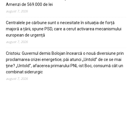
Amenzi de 569.000 de lei
august 7, 2026
Centralele pe cărbune sunt o necesitate în situația de forță
majoră a țării, spune PSD, care a cerut activarea mecanismului
european de urgență
august 7, 2026
Cristoiu: Guvernul demis Bolojan încearcă o nouă diversiune prin
proclamarea crizei energetice; păi atunci „Untold” de ce se mai
ţine? „Untold”, afacerea primarului PNL-ist Boc, consumă cât un
combinat siderurgic
august 7, 2026