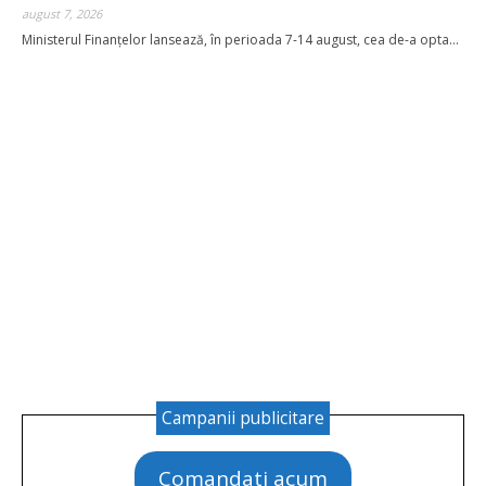
august 7, 2026
Donație pentru
Ministerul Finanţelor lansează, în perioada 7-14 august, cea de-a opta...
Nume complet
*
Email
*
Detalii card
*
Campanii publicitare
Comandati acum