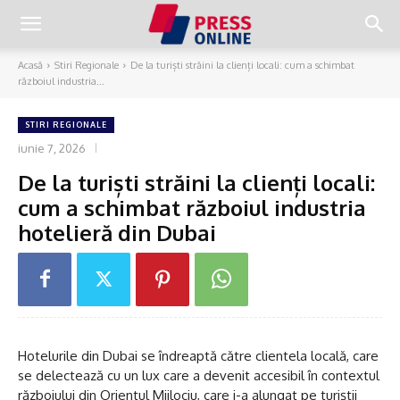
Acasă
Stiri Regionale
De la turiști străini la clienți locali: cum a schimbat
războiul industria...
STIRI REGIONALE
iunie 7, 2026
De la turiști străini la clienți locali:
cum a schimbat războiul industria
hotelieră din Dubai
Hotelurile din Dubai se îndreaptă către clientela locală, care
se delectează cu un lux care a devenit accesibil în contextul
războiului din Orientul Mijlociu, care i-a alungat pe turiştii