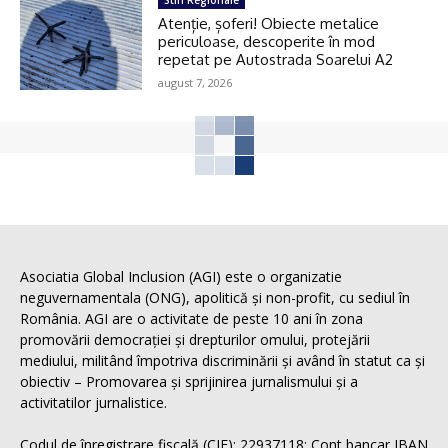
Stiri Regionale
Atenție, șoferi! Obiecte metalice
periculoase, descoperite în mod
repetat pe Autostrada Soarelui A2
august 7, 2026
Asociatia Global Inclusion (AGI) este o organizatie
neguvernamentala (ONG), apolitică și non-profit, cu sediul în
România. AGI are o activitate de peste 10 ani în zona
promovării democrației și drepturilor omului, protejării
mediului, militând împotriva discriminării și având în statut ca și
obiectiv – Promovarea și sprijinirea jurnalismului și a
activitatilor jurnalistice.
Codul de înregistrare fiscală (CIF): 22937118; Cont bancar IBAN