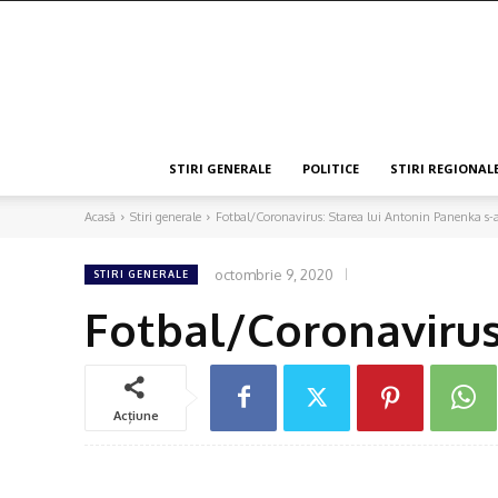
Press
Online
STIRI GENERALE
POLITICE
STIRI REGIONAL
Acasă
Stiri generale
Fotbal/Coronavirus: Starea lui Antonin Panenka s-a
octombrie 9, 2020
STIRI GENERALE
Fotbal/Coronavirus:
Acțiune