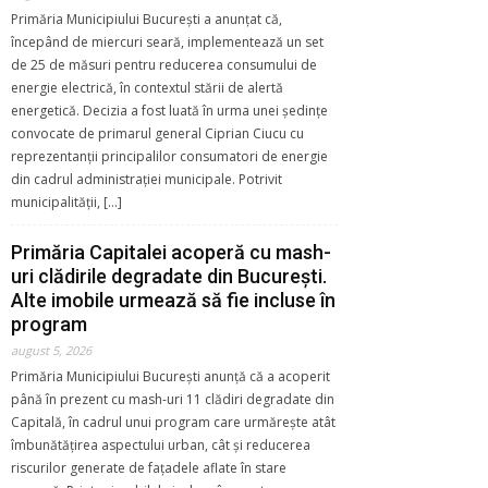
Primăria Municipiului București a anunțat că,
începând de miercuri seară, implementează un set
de 25 de măsuri pentru reducerea consumului de
energie electrică, în contextul stării de alertă
energetică. Decizia a fost luată în urma unei ședințe
convocate de primarul general Ciprian Ciucu cu
reprezentanții principalilor consumatori de energie
din cadrul administrației municipale. Potrivit
municipalității, […]
Primăria Capitalei acoperă cu mash-
uri clădirile degradate din București.
Alte imobile urmează să fie incluse în
program
august 5, 2026
Primăria Municipiului București anunță că a acoperit
până în prezent cu mash-uri 11 clădiri degradate din
Capitală, în cadrul unui program care urmărește atât
îmbunătățirea aspectului urban, cât și reducerea
riscurilor generate de fațadele aflate în stare