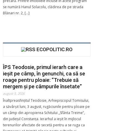
precară. Printre imobilele incluse în acest program
se numără Hanul Solacolu, clădirea de pe strada
Blănari nr. 2, […]
ECOPOLITIC.RO
ÎPS Teodosie, primul ierarh care a
ieșit pe câmp, în genunchi, ca să se
roage pentru ploaie: ”Trebuie să
mergem și pe câmpurile însetate”
august 5, 2026
Înaltpreasfințitul Teodosie, Arhiepiscopul Tomisului,
a săvârșit luni, 3 august, rugăciunile pentru ploaie pe
un câmp din apropierea Schitului „Sfânta Treime”,
din județul Constanța. Ierarhul a ieșit în mijlocul
terenurilor afectate de secetă pentru a se ruga ca