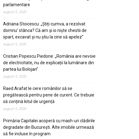
parlamentare
august 5, 2026
Adriana Stoicescu: „Știți cumva, a rezolvat
domnu’ stânca? Că am și io niște chestii de
spart, excavat și nu știu la cine să apelez”
august 5, 2026
Cristian Popescu Piedone: „România are nevoie
de electricitate, nu de explicații la lumânare din
partea lui Bolojan”
august 5, 2026
Raed Arafat le cere românilor să se
pregătească pentru pene de curent. Ce trebuie
să conțină kitul de urgență
august 5, 2026
Primăria Capitalei acoperă cu mash-uri clădirile
degradate din București. Alte imobile urmează
să fie incluse în program