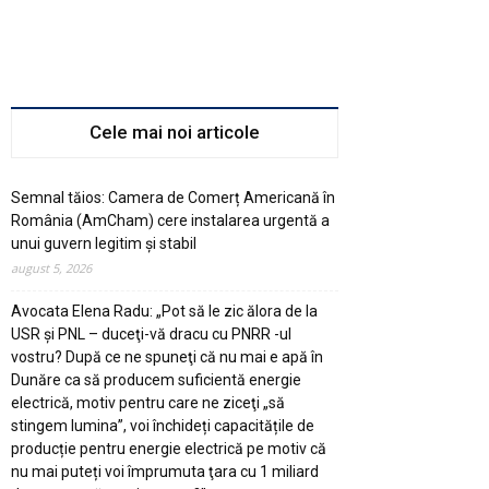
Cele mai noi articole
Semnal tăios: Camera de Comerț Americană în
România (AmCham) cere instalarea urgentă a
unui guvern legitim şi stabil
august 5, 2026
Avocata Elena Radu: „Pot să le zic ălora de la
USR şi PNL – duceţi-vă dracu cu PNRR -ul
vostru? După ce ne spuneţi că nu mai e apă în
Dunăre ca să producem suficientă energie
electrică, motiv pentru care ne ziceţi „să
stingem lumina”, voi închideți capacitățile de
producție pentru energie electrică pe motiv că
nu mai puteți voi împrumuta ţara cu 1 miliard