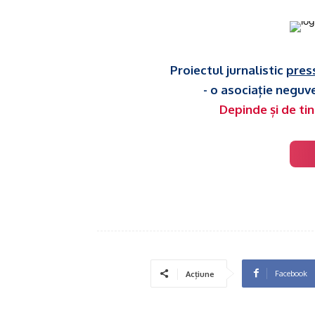
Proiectul jurnalistic
pres
- o asociație neguv
Depinde și de tin
Facebook
Acțiune