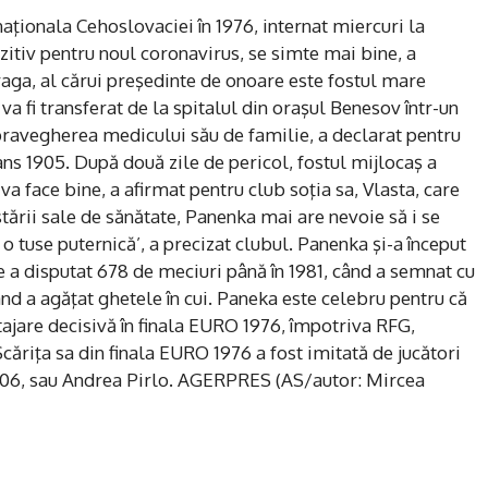
ţionala Cehoslovaciei în 1976, internat miercuri la
ozitiv pentru noul coronavirus, se simte mai bine, a
aga, al cărui preşedinte de onoare este fostul mare
 va fi transferat de la spitalul din oraşul Benesov într-un
upravegherea medicului său de familie, a declarat pentru
ns 1905. După două zile de pericol, fostul mijlocaş a
 va face bine, a afirmat pentru club soţia sa, Vlasta, care
 stării sale de sănătate, Panenka mai are nevoie să i se
o tuse puternică’, a precizat clubul. Panenka şi-a început
e a disputat 678 de meciuri până în 1981, când a semnat cu
ând a agăţat ghetele în cui. Paneka este celebru pentru că
tajare decisivă în finala EURO 1976, împotriva RFG,
ăriţa sa din finala EURO 1976 a fost imitată de jucători
2006, sau Andrea Pirlo. AGERPRES (AS/autor: Mircea