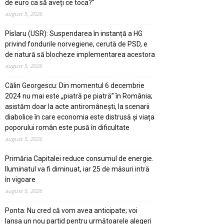
de euro ca să aveţi ce toca?”
august 5, 2026
Pîslaru (USR): Suspendarea în instanță a HG
privind fondurile norvegiene, cerută de PSD, e
de natură să blocheze implementarea acestora
august 5, 2026
Călin Georgescu: Din momentul 6 decembrie
2024 nu mai este „piatră pe piatră” în România;
asistăm doar la acte antiromânești, la scenarii
diabolice în care economia este distrusă și viața
poporului român este pusă în dificultate
august 5, 2026
Primăria Capitalei reduce consumul de energie.
Iluminatul va fi diminuat, iar 25 de măsuri intră
în vigoare
august 5, 2026
Ponta: Nu cred că vom avea anticipate; voi
lansa un nou partid pentru următoarele alegeri