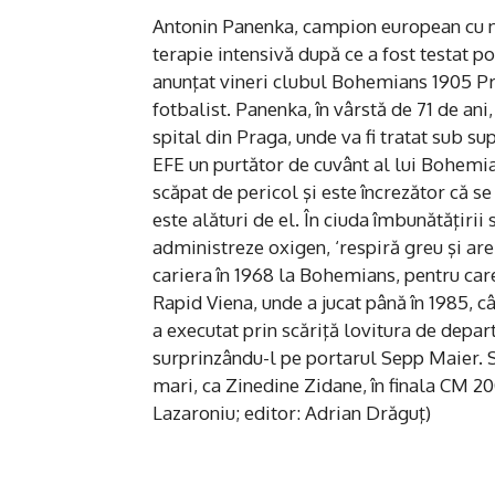
Antonin Panenka, campion european cu na
terapie intensivă după ce a fost testat p
anunţat vineri clubul Bohemians 1905 Pr
fotbalist. Panenka, în vârstă de 71 de ani,
spital din Praga, unde va fi tratat sub s
EFE un purtător de cuvânt al lui Bohemia
scăpat de pericol şi este încrezător că se
este alături de el. În ciuda îmbunătăţirii
administreze oxigen, ‘respiră greu şi are 
cariera în 1968 la Bohemians, pentru car
Rapid Viena, unde a jucat până în 1985, c
a executat prin scăriţă lovitura de depar
surprinzându-l pe portarul Sepp Maier. Sc
mari, ca Zinedine Zidane, în finala CM 
Lazaroniu; editor: Adrian Drăguţ)