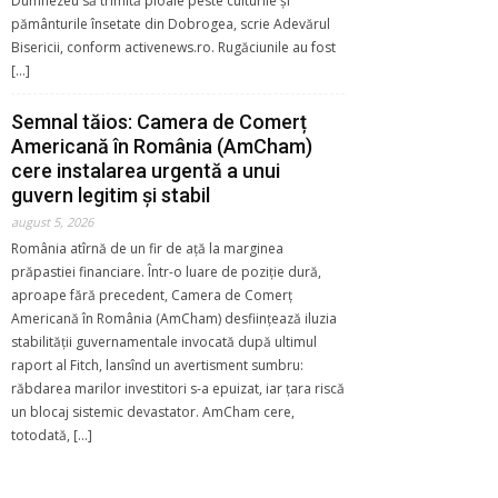
Dumnezeu să trimită ploaie peste culturile și
pământurile însetate din Dobrogea, scrie Adevărul
Bisericii, conform activenews.ro. Rugăciunile au fost
[…]
Semnal tăios: Camera de Comerț
Americană în România (AmCham)
cere instalarea urgentă a unui
guvern legitim şi stabil
august 5, 2026
România atîrnă de un fir de ață la marginea
prăpastiei financiare. Într-o luare de poziție dură,
aproape fără precedent, Camera de Comerț
Americană în România (AmCham) desființează iluzia
stabilității guvernamentale invocată după ultimul
raport al Fitch, lansînd un avertisment sumbru:
răbdarea marilor investitori s-a epuizat, iar țara riscă
un blocaj sistemic devastator. AmCham cere,
totodată, […]