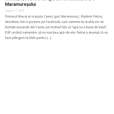
Maramureşului
august 7, 2026
Primarul liberal al orașului Cavnic (jud. Maramureş) , Vladimir Petruț,
dezvăluie, într-o postare pe Facebook, cum oamenii lui Arafat vor să
închidă izvoarele din Cavnic pe motivul fals că ”apa nu e bună de băut”,
DSP cerând oamenilor să nu mai bea apă din ele. Petruț a anunțat că va
face plângere la DNA pentru […]