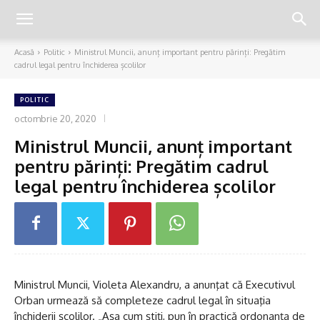
Acasă
Politic
Ministrul Muncii, anunț important pentru părinți: Pregătim
cadrul legal pentru închiderea școlilor
POLITIC
octombrie 20, 2020
Ministrul Muncii, anunț important
pentru părinți: Pregătim cadrul
legal pentru închiderea școlilor
Ministrul Muncii, Violeta Alexandru, a anunţat că Executivul
Orban urmează să completeze cadrul legal în situaţia
închiderii şcolilor. „Aşa cum ştiţi, pun în practică ordonanţa de