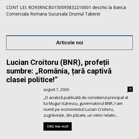
CONT LEI: RO93RNCB0150095832210001 deschis la Banca
Comerciala Romana Sucursala Drumul Taberei
Articole noi
Lucian Croitoru (BNR), profeții
sumbre: „România, țară captivă
clasei politice!”
august 7, 2026
0
„O analiză publicată de consilierul principal al
lui Mugur Isărescu, guvernatorul BNR, l-am
numit pe economistul Lucian Croitoru,
zugrăvește, din păcate, un viitor relativ...
Citiți mai mult