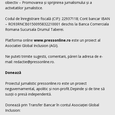
obiectiv – Promovarea și sprijinirea jurnalismului și a
activitatilor jurnalistice.
Codul de înregistrare fiscală (CIF): 22937118; Cont bancar IBAN
– RO93RNCB0150095832210001 deschis la Banca Comerciala
Romana Sucursala Drumul Taberei.
Platforma online
www.pressonline.ro
este un proiect al
Asociatiei Global Inclusion (AGI).
Ne puteti trimite sugestii, comentarii, păreri la adresa de e-
mail: redactie@pressonline.ro.
Donează
Proiectul jurnalistic pressonline.ro este un proiect
neguvernamental, apolitic și non-profit.Depinde și de tine să
susții o presă independentă.
Donează prin Transfer Bancar în contul Asociației Global
Inclusion: