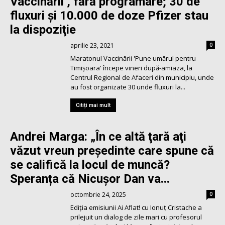
Vaccinării’, fără programare; 30 de
fluxuri şi 10.000 de doze Pfizer stau
la dispoziţie
aprilie 23, 2021
0
Maratonul Vaccinării 'Pune umărul pentru
Timişoara' începe vineri după-amiaza, la
Centrul Regional de Afaceri din municipiu, unde
au fost organizate 30 unde fluxuri la...
Citiți mai mult
Andrei Marga: „În ce altă ţară aţi
văzut vreun preşedinte care spune că
se califică la locul de muncă?
Speranța că Nicușor Dan va...
octombrie 24, 2025
0
Ediția emisiunii Ai Aflat! cu Ionuț Cristache a
prilejuit un dialog de zile mari cu profesorul