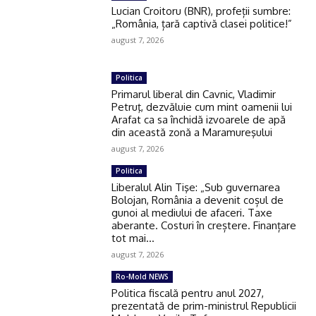
Lucian Croitoru (BNR), profeții sumbre:
„România, țară captivă clasei politice!”
august 7, 2026
Politica
Primarul liberal din Cavnic, Vladimir
Petruţ, dezvăluie cum mint oamenii lui
Arafat ca sa închidă izvoarele de apă
din această zonă a Maramureşului
august 7, 2026
Politica
Liberalul Alin Tişe: „Sub guvernarea
Bolojan, România a devenit coșul de
gunoi al mediului de afaceri. Taxe
aberante. Costuri în creștere. Finanțare
tot mai...
august 7, 2026
Ro-Mold NEWS
Politica fiscală pentru anul 2027,
prezentată de prim-ministrul Republicii