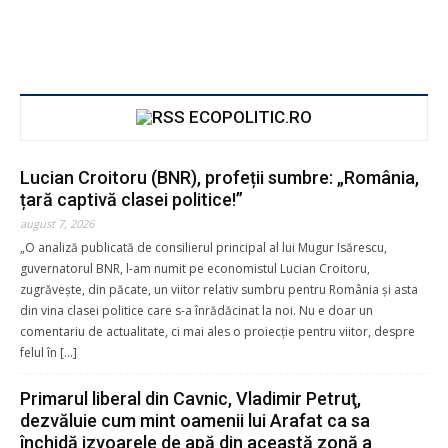
ECOPOLITIC.RO
Lucian Croitoru (BNR), profeții sumbre: „România,
țară captivă clasei politice!”
august 7, 2026
„O analiză publicată de consilierul principal al lui Mugur Isărescu,
guvernatorul BNR, l-am numit pe economistul Lucian Croitoru,
zugrăvește, din păcate, un viitor relativ sumbru pentru România și asta
din vina clasei politice care s-a înrădăcinat la noi. Nu e doar un
comentariu de actualitate, ci mai ales o proiecție pentru viitor, despre
felul în […]
Primarul liberal din Cavnic, Vladimir Petruţ,
dezvăluie cum mint oamenii lui Arafat ca sa
închidă izvoarele de apă din această zonă a