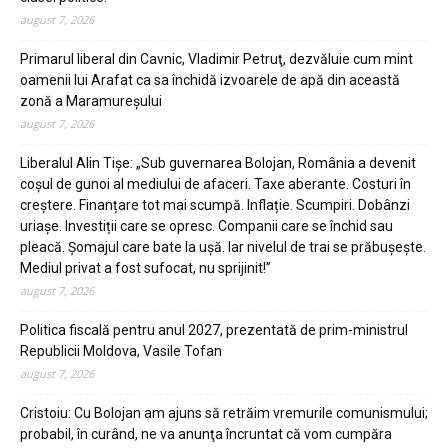
august 7, 2026
Primarul liberal din Cavnic, Vladimir Petruţ, dezvăluie cum mint
oamenii lui Arafat ca sa închidă izvoarele de apă din această
zonă a Maramureşului
august 7, 2026
Liberalul Alin Tişe: „Sub guvernarea Bolojan, România a devenit
coșul de gunoi al mediului de afaceri. Taxe aberante. Costuri în
creștere. Finanțare tot mai scumpă. Inflație. Scumpiri. Dobânzi
uriașe. Investiții care se opresc. Companii care se închid sau
pleacă. Șomajul care bate la ușă. Iar nivelul de trai se prăbușește.
Mediul privat a fost sufocat, nu sprijinit!”
august 7, 2026
Politica fiscală pentru anul 2027, prezentată de prim-ministrul
Republicii Moldova, Vasile Tofan
august 7, 2026
Cristoiu: Cu Bolojan am ajuns să retrăim vremurile comunismului;
probabil, în curând, ne va anunţa încruntat că vom cumpăra