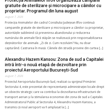
Protecția Animalelor Ilfov organizează campanii
gratuite de sterilizare și microcipare a câinilor cu
proprietar. Programul din luna august
august 7, 2026
Protecția Animalelor din cadrul Consiliului Județean Ilfov continuă
campaniile gratuite de sterilizare și microcipare a câinilor cu proprietar,
autoritățile subliniind că prevenirea abandonului și reducerea
numărului de animale fără stăpân se realizează prin responsabilizarea
deținătorilor de animale. „Zi de zi. Cum rezolvăm? Nu, nu doar
capturând. Castrarea în masă. Câinele din stradă provine din curtea […]
Alexandru Hazem Kansou: Zona de sud a Capitalei
intră într-o nouă etapă de dezvoltare prin
proiectul Aeroportului București-Sud
august 7, 2026
Proiectul Aeroportului București-Sud, realizat cu sprijinul Primăriei
Sectorului 4, este prezentat de reprezentanții administrației locale drept
un obiectiv strategic care va contribui la dezvoltarea infrastructurii de
transport aerian și la stimularea economiei din zona de sud a Capitalei.
Administratorul Public al Sectorului 4, Alexandru Hazem Kansou, a
transmis că noul aeroport va fi amplasat la […]