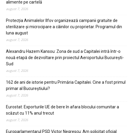
alimente pe cartelă
august 7, 2026
Protecția Animalelor Ilfov organizează campanii gratuite de
sterilizare și microcipare a câinilor cu proprietar. Programul din
luna august
august 7, 2026
Alexandru Hazem Kansou: Zona de sud a Capitalei intră într-o
nouă etapă de dezvoltare prin proiectul Aeroportului București-
Sud
august 7, 2026
162 de ani de istorie pentru Primăria Capitalei. Cine a fost primul
primar al Bucureștiului?
august 7, 2026
Eurostat: Exporturile UE de bere în afara blocului comunitar a
scăzut cu 11% anul trecut
august 7, 2026
Europarlamentarul PSD Victor Negrescu: Am solicitat oficial