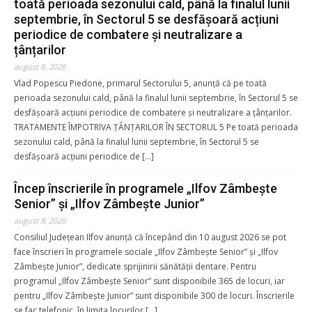
toată perioada sezonului cald, până la finalul lunii
septembrie, în Sectorul 5 se desfășoară acțiuni
periodice de combatere și neutralizare a
țânțarilor
august 8, 2026
Vlad Popescu Piedone, primarul Sectorului 5, anunță că pe toată
perioada sezonului cald, până la finalul lunii septembrie, în Sectorul 5 se
desfășoară acțiuni periodice de combatere și neutralizare a țânțarilor.
TRATAMENTE ÎMPOTRIVA ȚÂNȚARILOR ÎN SECTORUL 5 Pe toată perioada
sezonului cald, până la finalul lunii septembrie, în Sectorul 5 se
desfășoară acțiuni periodice de […]
Încep înscrierile în programele „Ilfov Zâmbește
Senior” și „Ilfov Zâmbește Junior”
august 8, 2026
Consiliul Județean Ilfov anunță că începând din 10 august 2026 se pot
face înscrieri în programele sociale „Ilfov Zâmbește Senior” și „Ilfov
Zâmbește Junior”, dedicate sprijinirii sănătății dentare. Pentru
programul „Ilfov Zâmbește Senior” sunt disponibile 365 de locuri, iar
pentru „Ilfov Zâmbește Junior” sunt disponibile 300 de locuri. Înscrierile
se fac telefonic, în limita locurilor […]