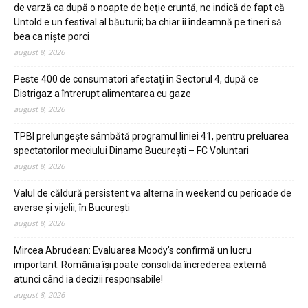
de varză ca după o noapte de beţie cruntă, ne indică de fapt că
Untold e un festival al băuturii; ba chiar îi îndeamnă pe tineri să
bea ca niște porci
august 8, 2026
Peste 400 de consumatori afectaţi în Sectorul 4, după ce
Distrigaz a întrerupt alimentarea cu gaze
august 8, 2026
TPBI prelungeşte sâmbătă programul liniei 41, pentru preluarea
spectatorilor meciului Dinamo Bucureşti – FC Voluntari
august 8, 2026
Valul de căldură persistent va alterna în weekend cu perioade de
averse şi vijelii, în Bucureşti
august 8, 2026
Mircea Abrudean: Evaluarea Moody’s confirmă un lucru
important: România își poate consolida încrederea externă
atunci când ia decizii responsabile!
august 8, 2026