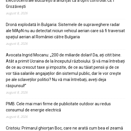
Electrocentrale București a anunțat că a oprit controlat CET
Grozăvești
august 8, 2026
Dronă explodată în Bulgaria: Sistemele de supraveghere radar
ale MApN nu au detectat niciun vehicul aerian care să fi traversat
spațiul aerian al României către Bulgaria
august 8, 2026
Avocata Ingrid Mocanu: „200 de miliarde dolari! Da, ați citit bine.
Atât a primit Ucraina de la începutul războiului. Și vă mai întrebați
de ce au crescut taxe și impozite, de ce au tăiat pensii și de ce
vor tăia salariile angajaților din sistemul public, dar le vor crește
pe ale sclaveților politici? Nu vă mai întrebați, aveți deja
răspunsul!”
august 8, 2026
PMB: Cele mai mari firme de publicitate outdoor au redus
consumul de energie electrică
august 8, 2026
Cristoiu: Primarul ghiorţan Boc, care ne arată cum bea el zeamă