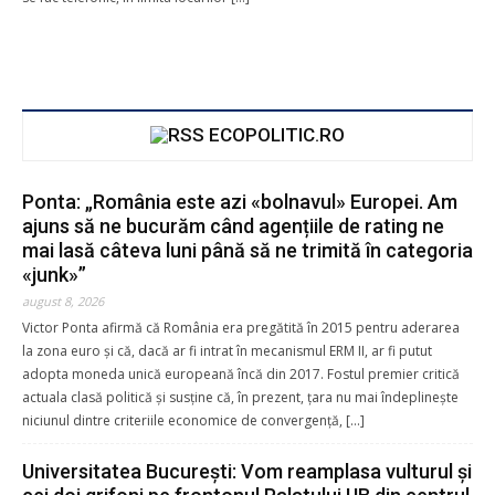
ECOPOLITIC.RO
Ponta: „România este azi «bolnavul» Europei. Am
ajuns să ne bucurăm când agențiile de rating ne
mai lasă câteva luni până să ne trimită în categoria
«junk»”
Donează prin Transfer Bancar în
august 8, 2026
contul Asociației Global Inclusion
Victor Ponta afirmă că România era pregătită în 2015 pentru aderarea
la zona euro și că, dacă ar fi intrat în mecanismul ERM II, ar fi putut
adopta moneda unică europeană încă din 2017. Fostul premier critică
actuala clasă politică și susține că, în prezent, țara nu mai îndeplinește
lei5
lei25
lei50
lei100
niciunul dintre criteriile economice de convergență, […]
Universitatea București: Vom reamplasa vulturul și
lei
*