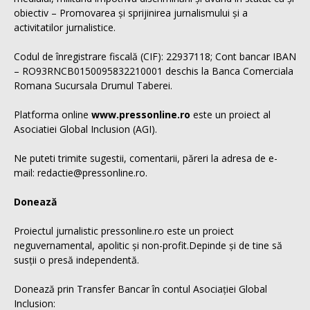
obiectiv – Promovarea și sprijinirea jurnalismului și a
activitatilor jurnalistice.
Codul de înregistrare fiscală (CIF): 22937118; Cont bancar IBAN
– RO93RNCB0150095832210001 deschis la Banca Comerciala
Romana Sucursala Drumul Taberei.
Platforma online
www.pressonline.ro
este un proiect al
Asociatiei Global Inclusion (AGI).
Ne puteti trimite sugestii, comentarii, păreri la adresa de e-
mail: redactie@pressonline.ro.
Donează
Proiectul jurnalistic pressonline.ro este un proiect
neguvernamental, apolitic și non-profit.Depinde și de tine să
susții o presă independentă.
Donează prin Transfer Bancar în contul Asociației Global
Inclusion: