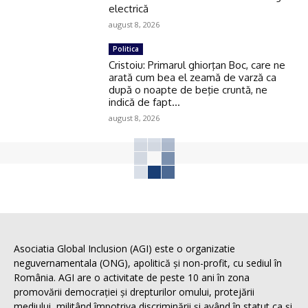
electrică
august 8, 2026
Politica
Cristoiu: Primarul ghiorţan Boc, care ne
arată cum bea el zeamă de varză ca
după o noapte de beţie cruntă, ne
indică de fapt...
august 8, 2026
Asociatia Global Inclusion (AGI) este o organizatie
neguvernamentala (ONG), apolitică și non-profit, cu sediul în
România. AGI are o activitate de peste 10 ani în zona
promovării democrației și drepturilor omului, protejării
mediului, militând împotriva discriminării și având în statut ca și