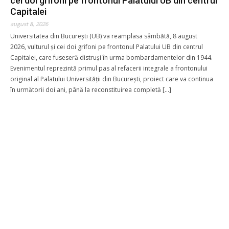
cei doi grifoni pe frontonul Palatului UB din centrul
Capitalei
Donație pentru
august 8, 2026
Universitatea din București (UB) va reamplasa sâmbătă, 8 august
2026, vulturul și cei doi grifoni pe frontonul Palatului UB din centrul
Capitalei, care fuseseră distruși în urma bombardamentelor din 1944.
Evenimentul reprezintă primul pas al refacerii integrale a frontonului
Nume complet
*
original al Palatului Universității din București, proiect care va continua
în următorii doi ani, până la reconstituirea completă […]
Email
*
Detalii card
*