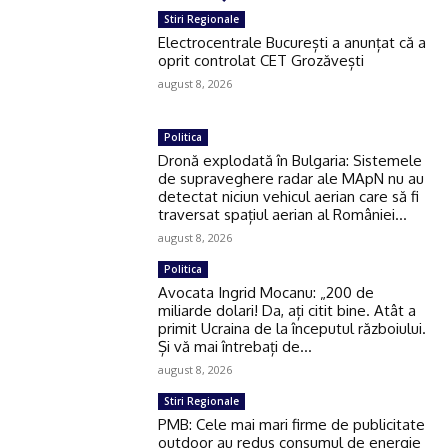
Stiri Regionale
Electrocentrale București a anunțat că a
oprit controlat CET Grozăvești
august 8, 2026
Politica
Dronă explodată în Bulgaria: Sistemele
de supraveghere radar ale MApN nu au
detectat niciun vehicul aerian care să fi
traversat spațiul aerian al României...
august 8, 2026
Politica
Avocata Ingrid Mocanu: „200 de
miliarde dolari! Da, ați citit bine. Atât a
primit Ucraina de la începutul războiului.
Și vă mai întrebați de...
august 8, 2026
Stiri Regionale
PMB: Cele mai mari firme de publicitate
outdoor au redus consumul de energie