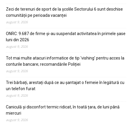
Zeci de terenuri de sport de la școlile Sectorului 6 sunt deschise
comunității pe perioada vacanței
august 9, 2026
ONRC: 9.687 de firme şi-au suspendat activitatea în primele şase
luni din 2026
august 9, 2026
Tot mai multe atacuri informatice de tip ‘vishing’ pentru acces la
conturile bancare; recomandările Poliției
august 9, 2026
Trei bărbați, arestați după ce au șantajat o femeie în legătură cu
un telefon furat
august 9, 2026
Caniculă și disconfort termic ridicat, în toată țara, de luni până
miercuri
august 9, 2026