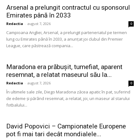
Arsenal a prelungit contractul cu sponsorul
Emirates până în 2033
Redactia
-
august 7, 2026
0
Campioana Angliei, Arsenal, a prelungit parteneriatul pe termen
lung cu Emirates până în 2033, a anunţat joi clubul din Premier
League, care păstrează compania...
Maradona era prăbuşit, tumefiat, aparent
resemnat, a relatat maseurul său la...
Redactia
-
august 7, 2026
0
În ultimele sale zile, Diego Maradona zăcea apatic în pat, suferind
de edeme şi părând resemnat, a relatat, joi, un maseur al starului
fotbalului...
David Popovici – Campionatele Europene
pot fi mai tari decât mondialele...