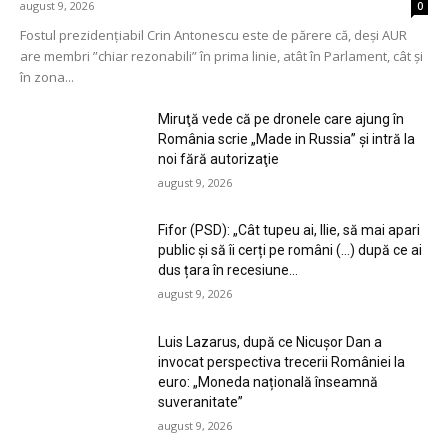
august 9, 2026
0
Fostul prezidenţiabil Crin Antonescu este de părere că, deşi AUR
are membri ”chiar rezonabili” în prima linie, atât în Parlament, cât şi
în zona...
Miruţă vede că pe dronele care ajung în
România scrie „Made in Russia” şi intră la
noi fără autorizaţie
august 9, 2026
Fifor (PSD): „Cât tupeu ai, Ilie, să mai apari
public și să îi cerți pe români (…) după ce ai
dus țara în recesiune...
august 9, 2026
Luis Lazarus, după ce Nicușor Dan a
invocat perspectiva trecerii României la
euro: „Moneda națională înseamnă
suveranitate”
august 9, 2026