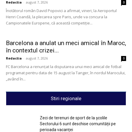
Redactia
-
august 7, 2026
0
Înotătorul român David Popovici a afirmat, vineri, la Aeroportul
Henri Coandă, la plecarea spre Paris, unde va concura la
Campionatele Europene, că această competiţie...
Barcelona a anulat un meci amical în Maroc,
în contextul crizei...
Redactia
-
august 7, 2026
0
FC Barcelona a renunţat la disputarea unui meci amical de fotbal
programat pentru data de 15 august la Tanger, în nordul Marocului,
„având în...
Stiri regionale
Zeci de terenuri de sport de la școlile
Sectorului 6 sunt deschise comunității pe
perioada vacanței