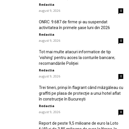
Redactia
august 9, 2026
0
ONRC: 9.687 de firme şi-au suspendat
activitatea în primele şase luni din 2026
Redactia
august 9, 2026
0
Tot mai multe atacuri informatice de tip
‘vishing’ pentru acces la conturile bancare;
recomandările Poliției
Redactia
august 9, 2026
0
Trei tineri, prinşi în flagrant când mâzgăleau cu
graffiti pe plasa de protecţie a unui hotel aflat
în construcţie în Bucureşti
Redactia
august 9, 2026
0
Report de peste 9,5 milioane de euro la Loto
6/49 şi de 3,85 milioane de euro la Noroc, la