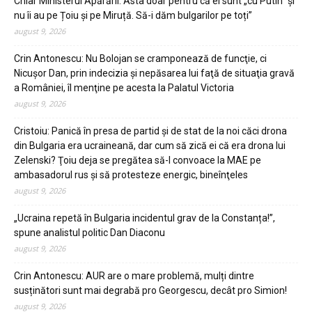
Chiar Ministerul Apărării. Asta doar pentru că ei sunt „cu Putin” și
nu îi au pe Țoiu și pe Miruță. Să-i dăm bulgarilor pe toți”
august 9, 2026
Crin Antonescu: Nu Bolojan se cramponează de funcţie, ci
Nicuşor Dan, prin indecizia şi nepăsarea lui faţă de situaţia gravă
a României, îl menţine pe acesta la Palatul Victoria
august 9, 2026
Cristoiu: Panică în presa de partid şi de stat de la noi căci drona
din Bulgaria era ucraineană, dar cum să zică ei că era drona lui
Zelenski? Ţoiu deja se pregătea să-l convoace la MAE pe
ambasadorul rus şi să protesteze energic, bineînţeles
august 9, 2026
„Ucraina repetă în Bulgaria incidentul grav de la Constanța!”,
spune analistul politic Dan Diaconu
august 9, 2026
Crin Antonescu: AUR are o mare problemă, mulți dintre
susținători sunt mai degrabă pro Georgescu, decât pro Simion!
august 9, 2026