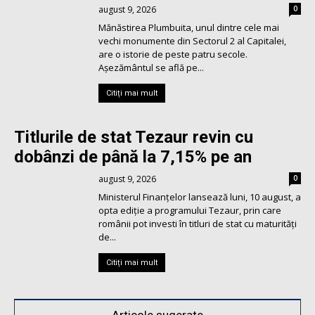
august 9, 2026
0
Mănăstirea Plumbuita, unul dintre cele mai
vechi monumente din Sectorul 2 al Capitalei,
are o istorie de peste patru secole.
Așezământul se află pe...
Citiți mai mult
Titlurile de stat Tezaur revin cu
dobânzi de până la 7,15% pe an
august 9, 2026
0
Ministerul Finanţelor lansează luni, 10 august, a
opta ediţie a programului Tezaur, prin care
românii pot investi în titluri de stat cu maturităţi
de...
Citiți mai mult
Articole sugerate