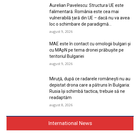
Aurelian Pavelescu: Structura UE este
falimentară. România este cea mai
vulnerabilă țară din UE – dacă nu va avea
loc o schimbare de paradigmă...
august 9, 2026
MAE este în contact cu omologii bulgari și
cu MApN pe tema dronei prăbușite pe
teritoriul Bulgariei
august 9, 2026
Miruţă, după ce radarele româneşti nu au
depistat drona care a pătruns în Bulgaria:
Rusia îşi schimbă tactica, trebuie să ne
readaptăm
august 8, 2026
International News