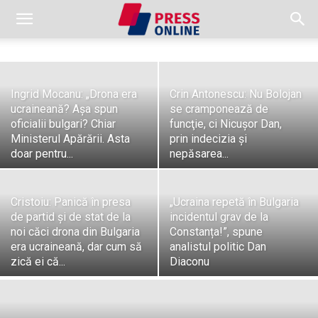
Ingrid Mocanu: „Drona era
Crin Antonescu: Nu Bolojan
ucraineană? Așa spun
se cramponează de
oficialii bulgari? Chiar
funcţie, ci Nicuşor Dan,
Ministerul Apărării. Asta
prin indecizia şi
doar pentru...
nepăsarea...
Cristoiu: Panică în presa
„Ucraina repetă în Bulgaria
de partid şi de stat de la
incidentul grav de la
noi căci drona din Bulgaria
Constanța!”, spune
era ucraineană, dar cum să
analistul politic Dan
zică ei că...
Diaconu