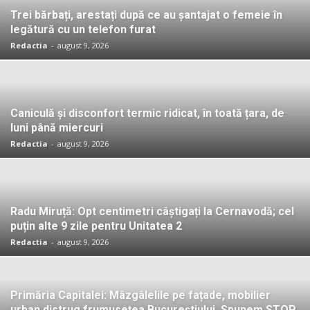
Trei bărbați, arestați după ce au șantajat o femeie în
legătură cu un telefon furat
Redactia
-
august 9, 2026
Caniculă și disconfort termic ridicat, în toată țara, de
luni până miercuri
Redactia
-
august 9, 2026
Radu Miruță: Opt centimetri câștigați la Cernavodă; cel
puțin alte 9 zile pentru Unitatea 2
Redactia
-
august 9, 2026
Primăria Capitalei: Mâzgâlelile pe fațade, mobilier
urban distrug frumusețea Bucureștiului. Spunem STOP