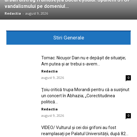
vandalismului pe domeniul...
Redactia
-
august 9, 2026
Stiri Generale
Tomac: Nicuşor Dan nu e depăşit de situaţie;
Am putea și ar trebui s-avem...
Redactia
august 9, 2026
0
Ţoiu critică trupa Morandi pentru că a susţinut
un concert în Abhazia; „Corectitudinea
politică...
Redactia
august 9, 2026
0
VIDEO/ Vulturul și cei doi grifoni au fost
reamplasați pe Palatul Universității, după 82...