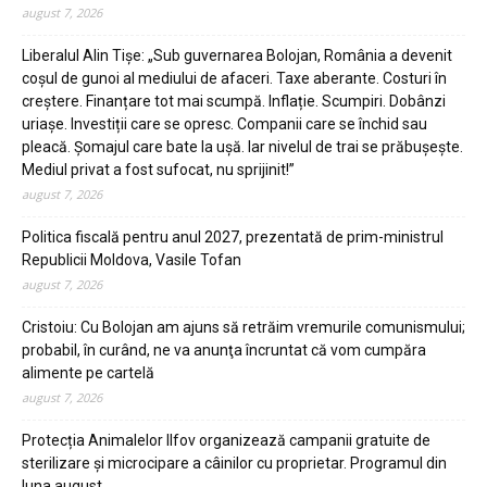
august 7, 2026
Liberalul Alin Tişe: „Sub guvernarea Bolojan, România a devenit
coșul de gunoi al mediului de afaceri. Taxe aberante. Costuri în
creștere. Finanțare tot mai scumpă. Inflație. Scumpiri. Dobânzi
uriașe. Investiții care se opresc. Companii care se închid sau
pleacă. Șomajul care bate la ușă. Iar nivelul de trai se prăbușește.
Mediul privat a fost sufocat, nu sprijinit!”
august 7, 2026
Politica fiscală pentru anul 2027, prezentată de prim-ministrul
Republicii Moldova, Vasile Tofan
august 7, 2026
Cristoiu: Cu Bolojan am ajuns să retrăim vremurile comunismului;
probabil, în curând, ne va anunţa încruntat că vom cumpăra
alimente pe cartelă
august 7, 2026
Protecția Animalelor Ilfov organizează campanii gratuite de
sterilizare și microcipare a câinilor cu proprietar. Programul din
luna august