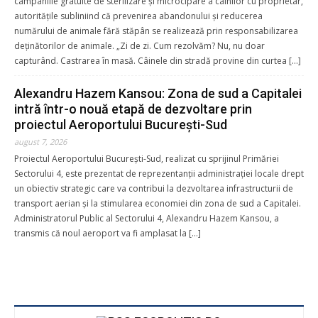
campaniile gratuite de sterilizare și microcipare a câinilor cu proprietar,
autoritățile subliniind că prevenirea abandonului și reducerea
numărului de animale fără stăpân se realizează prin responsabilizarea
deținătorilor de animale. „Zi de zi. Cum rezolvăm? Nu, nu doar
capturând. Castrarea în masă. Câinele din stradă provine din curtea […]
Alexandru Hazem Kansou: Zona de sud a Capitalei
intră într-o nouă etapă de dezvoltare prin
proiectul Aeroportului București-Sud
august 7, 2026
Proiectul Aeroportului București-Sud, realizat cu sprijinul Primăriei
Sectorului 4, este prezentat de reprezentanții administrației locale drept
un obiectiv strategic care va contribui la dezvoltarea infrastructurii de
transport aerian și la stimularea economiei din zona de sud a Capitalei.
Administratorul Public al Sectorului 4, Alexandru Hazem Kansou, a
transmis că noul aeroport va fi amplasat la […]