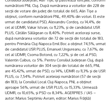
Consiliului Judeţean, Alin Tişe, îşi păstrează funcţiile, conform
numărătorii PNL Cluj. După numărarea a voturilor din 228 de
secţii de votare din judeţ din totalul de 665, Alin Tişe a
obţinut, conform numărătorii PNL, 49,40% din voturi. El este
urmat de candidatul PSD, Alexandru Cordoş, cu 14,4%, de
cel al UDMR, Vakar Istvan, cu 11,23%, şi de candidatul USR
PLUS, Cătălin Sălăgean cu 8,40%. Potrivit aceloraşi surse,
după numărarea voturilor din 72 de secţii din totalul de 183,
pentru Primăria Cluj-Napoca Emil Boc a obţinut 74,5%, urmat
de candidatul USR PLUS, Emanuel Ungureanu, cu 7,67%, de
cel al UDMR; Csoma Botond, cu 7,22%, şi de cel al PSD,
Valentin Cuibus, cu 5%. Pentru Consiliul Judeţean Cluj, după
numărarea voturilor din 304 secţii din totalul de 665, PNL
are 45,42%, urmat de PSD, cu 14%, UDMR cu 11,3% şi de USR
PLUS, cu 7,54%. Potrivit aceleiaşi numărători (57 de secţii
din 183), la Consiliul Local Cluj-Napoca, PNL a obţinut
aproape 56%, urmat de USR PLUS, cu 15,33%. Urmează
UDMR, cu 10,65%, şi PSD cu 8,34%. AGERPRES / (AS –
autor: Marius Septimiu Avram, editor: Marius Frăţilă)