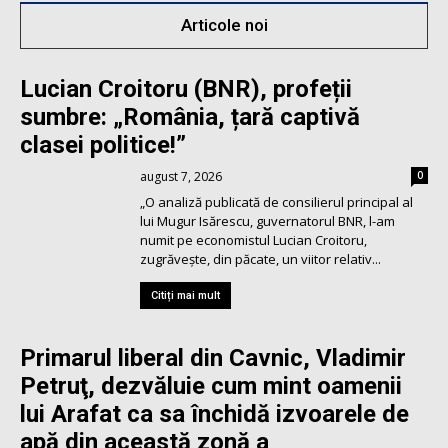
Articole noi
Lucian Croitoru (BNR), profeții
sumbre: „România, țară captivă
clasei politice!”
august 7, 2026
0
„O analiză publicată de consilierul principal al
lui Mugur Isărescu, guvernatorul BNR, l-am
numit pe economistul Lucian Croitoru,
zugrăvește, din păcate, un viitor relativ...
Citiți mai mult
Primarul liberal din Cavnic, Vladimir
Petruţ, dezvăluie cum mint oamenii
lui Arafat ca sa închidă izvoarele de
apă din această zonă a