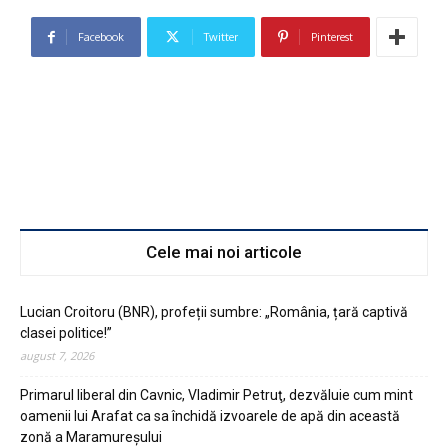
Facebook
Twitter
Pinterest
Cele mai noi articole
Lucian Croitoru (BNR), profeții sumbre: „România, țară captivă
clasei politice!”
august 7, 2026
Primarul liberal din Cavnic, Vladimir Petruţ, dezvăluie cum mint
oamenii lui Arafat ca sa închidă izvoarele de apă din această
zonă a Maramureşului