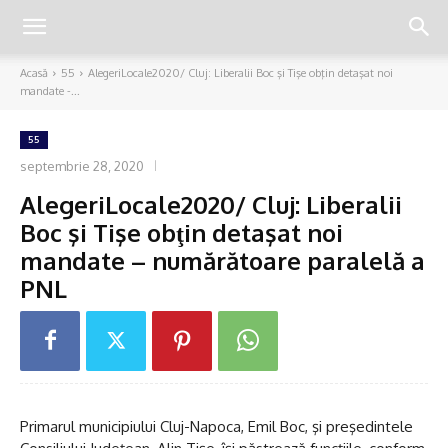
Acasă
55
AlegeriLocale2020/ Cluj: Liberalii Boc şi Tişe obţin detaşat noi
mandate -...
55
septembrie 28, 2020
AlegeriLocale2020/ Cluj: Liberalii
Boc şi Tişe obţin detaşat noi
mandate – numărătoare paralelă a
PNL
Primarul municipiului Cluj-Napoca, Emil Boc, şi preşedintele