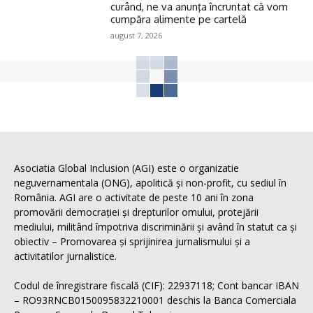
curând, ne va anunţa încruntat că vom
cumpăra alimente pe cartelă
august 7, 2026
Asociatia Global Inclusion (AGI) este o organizatie
neguvernamentala (ONG), apolitică și non-profit, cu sediul în
România. AGI are o activitate de peste 10 ani în zona
promovării democrației și drepturilor omului, protejării
mediului, militând împotriva discriminării și având în statut ca și
obiectiv – Promovarea și sprijinirea jurnalismului și a
activitatilor jurnalistice.
Codul de înregistrare fiscală (CIF): 22937118; Cont bancar IBAN
– RO93RNCB0150095832210001 deschis la Banca Comerciala