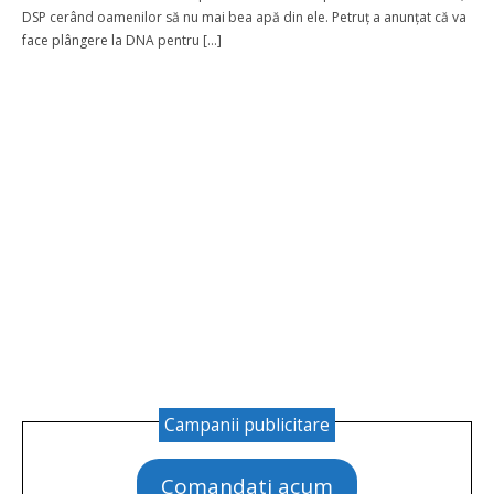
DSP cerând oamenilor să nu mai bea apă din ele. Petruț a anunțat că va
face plângere la DNA pentru […]
Detalii card
*
Campanii publicitare
Comandati acum