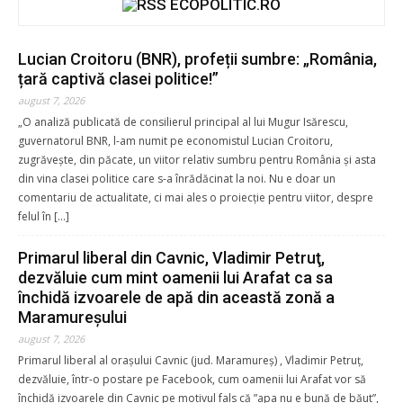
ECOPOLITIC.RO
Donează prin Transfer Bancar în
contul Asociației Global Inclusion
Lucian Croitoru (BNR), profeții sumbre: „România,
țară captivă clasei politice!”
august 7, 2026
lei5
lei25
lei50
lei100
„O analiză publicată de consilierul principal al lui Mugur Isărescu,
guvernatorul BNR, l-am numit pe economistul Lucian Croitoru,
zugrăvește, din păcate, un viitor relativ sumbru pentru România și asta
lei
*
din vina clasei politice care s-a înrădăcinat la noi. Nu e doar un
comentariu de actualitate, ci mai ales o proiecție pentru viitor, despre
felul în […]
Donație pentru
Primarul liberal din Cavnic, Vladimir Petruţ,
dezvăluie cum mint oamenii lui Arafat ca sa
închidă izvoarele de apă din această zonă a
Nume complet
*
Maramureşului
august 7, 2026
Primarul liberal al orașului Cavnic (jud. Maramureş) , Vladimir Petruț,
dezvăluie, într-o postare pe Facebook, cum oamenii lui Arafat vor să
Email
*
închidă izvoarele din Cavnic pe motivul fals că ”apa nu e bună de băut”,