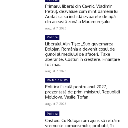
Primarul liberal din Cavnic, Vladimir
Petruţ, dezvăluie cum mint oamenii lui
Arafat ca sa închidă izvoarele de apă
din această zonă a Maramureşului
august 7, 2026
Politica
Liberalul Alin Tişe: „Sub guvernarea
Bolojan, România a devenit coșul de
gunoi al mediului de afaceri. Taxe
aberante. Costuri în creștere. Finanțare
tot mai...
august 7, 2026
Ro-Mold NEWS
Politica fiscală pentru anul 2027,
prezentată de prim-ministrul Republicii
Moldova, Vasile Tofan
august 7, 2026
Politica
Cristoiu: Cu Bolojan am ajuns să retrăim
vremurile comunismului; probabil, în