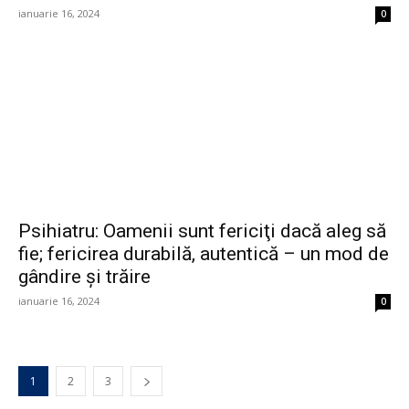
ianuarie 16, 2024
0
Psihiatru: Oamenii sunt fericiţi dacă aleg să
fie; fericirea durabilă, autentică – un mod de
gândire şi trăire
ianuarie 16, 2024
0
1
2
3