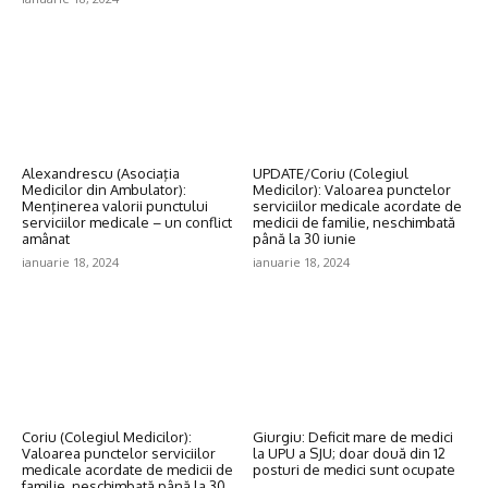
Alexandrescu (Asociaţia
UPDATE/Coriu (Colegiul
Medicilor din Ambulator):
Medicilor): Valoarea punctelor
Menţinerea valorii punctului
serviciilor medicale acordate de
serviciilor medicale – un conflict
medicii de familie, neschimbată
amânat
până la 30 iunie
ianuarie 18, 2024
ianuarie 18, 2024
Coriu (Colegiul Medicilor):
Giurgiu: Deficit mare de medici
Valoarea punctelor serviciilor
la UPU a SJU; doar două din 12
medicale acordate de medicii de
posturi de medici sunt ocupate
familie, neschimbată până la 30