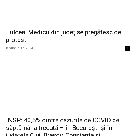
Tulcea: Medicii din judeţ se pregătesc de
protest
ianuarie 17, 2024
0
INSP: 40,5% dintre cazurile de COVID de
săptămâna trecută – în Bucureşti şi în
judeţele Cluj, Braşov, Constanţa şi