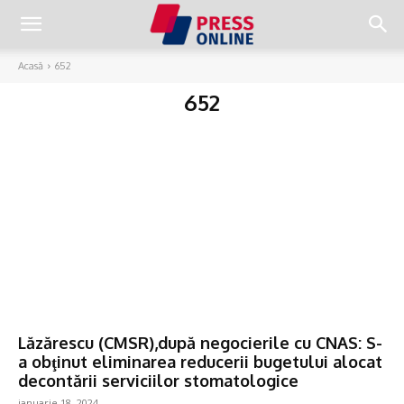
Acasă
652
652
Lăzărescu (CMSR),după negocierile cu CNAS: S-
a obţinut eliminarea reducerii bugetului alocat
decontării serviciilor stomatologice
ianuarie 18, 2024