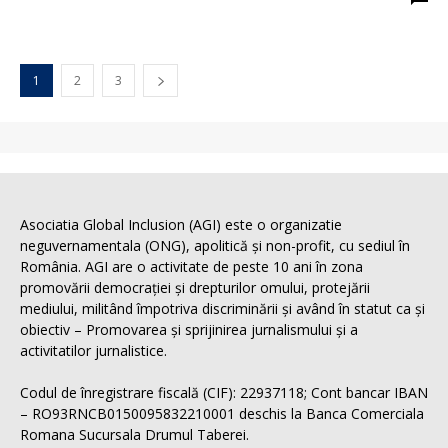
1
2
3
Asociatia Global Inclusion (AGI) este o organizatie
neguvernamentala (ONG), apolitică și non-profit, cu sediul în
România. AGI are o activitate de peste 10 ani în zona
promovării democrației și drepturilor omului, protejării
mediului, militând împotriva discriminării și având în statut ca și
obiectiv – Promovarea și sprijinirea jurnalismului și a
activitatilor jurnalistice.
Codul de înregistrare fiscală (CIF): 22937118; Cont bancar IBAN
– RO93RNCB0150095832210001 deschis la Banca Comerciala
Romana Sucursala Drumul Taberei.