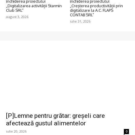
inchiderea proiectului
inchiderea proiectului
„Digitalizarea activității Starmin
„Creșterea productivității prin
Club SRL”
digitalizare la A.C. FLAPS
CONTAB SRL”
august 3, 2026
iulie 31, 2026
[P]Lemne pentru grătar: greșeli care
afectează gustul alimentelor
iulie 20, 2026
0