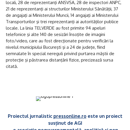
locali, 28 de reprezentanţi ANSVSA, 28 de inspectori ANPC,
21 de reprezentanţi ai structurilor Ministerului Sănătăţii, 37
de angajaţi ai Ministerului Muncii, 14 angajaţi ai Ministerului
Transporturilor şi trei reprezentanţi ai autorităţilor publice
locale. La linia TELVERDE au fost primite 94 apeluri
telefonice şi alte 140 de sesizări însoţite de imagini
foto/video, care au fost direcţionate pentru verificări la
nivelul municipiului Bucureşti şi a 24 de judeţe, fiind
semnalate în special nereguli privind purtarea măştii de
protecţie şi păstrarea distanţării fizice, precizează sursa
citată.
Proiectul jurnalistic
pressonline.ro
este un proiect
susținut de AGI
- o asociație neguvernamentală, apolitică și non-