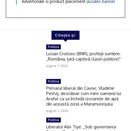
Advertoriale si product placement
Citește și:
Politica
Lucian Croitoru (BNR), profeții sumbre:
„România, țară captivă clasei politice!”
august 7, 2026
Politica
Primarul liberal din Cavnic, Vladimir
Petruţ, dezvăluie cum mint oamenii lui
Arafat ca sa închidă izvoarele de apă
din această zonă a Maramureşului
august 7, 2026
Politica
Liberalul Alin Tişe: „Sub guvernarea