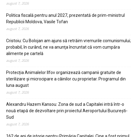
august 7, 2026
Politica fiscală pentru anul 2027, prezentată de prim-ministrul
Republicii Moldova, Vasile Tofan
august 7, 2026
Cristoiu: Cu Bolojan am ajuns să retrăim vremurile comunismului;
probabil, în curând, ne va anunţa încruntat că vom cumpăra
alimente pe cartelă
august 7, 2026
Protecția Animalelor Ilfov organizează campanii gratuite de
sterilizare și microcipare a câinilor cu proprietar. Programul din
luna august
august 7, 2026
Alexandru Hazem Kansou: Zona de sud a Capitalei intră într-o
nouă etapă de dezvoltare prin proiectul Aeroportului București-
Sud
august 7, 2026
162 de ani de istorie pentru Primăria Capitalei. Cine a fost primul