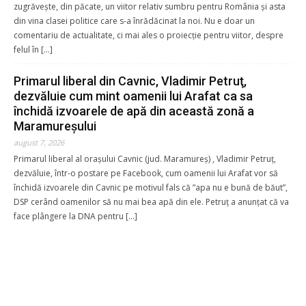
zugrăvește, din păcate, un viitor relativ sumbru pentru România și asta
din vina clasei politice care s-a înrădăcinat la noi. Nu e doar un
comentariu de actualitate, ci mai ales o proiecție pentru viitor, despre
felul în […]
Primarul liberal din Cavnic, Vladimir Petruţ,
dezvăluie cum mint oamenii lui Arafat ca sa
închidă izvoarele de apă din această zonă a
Maramureşului
august 7, 2026
Primarul liberal al orașului Cavnic (jud. Maramureş) , Vladimir Petruț,
dezvăluie, într-o postare pe Facebook, cum oamenii lui Arafat vor să
închidă izvoarele din Cavnic pe motivul fals că ”apa nu e bună de băut”,
DSP cerând oamenilor să nu mai bea apă din ele. Petruț a anunțat că va
face plângere la DNA pentru […]