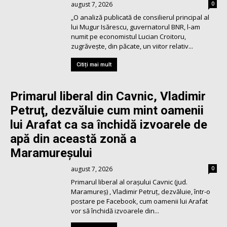
august 7, 2026
0
„O analiză publicată de consilierul principal al
lui Mugur Isărescu, guvernatorul BNR, l-am
numit pe economistul Lucian Croitoru,
zugrăvește, din păcate, un viitor relativ...
Citiți mai mult
Primarul liberal din Cavnic, Vladimir
Petruţ, dezvăluie cum mint oamenii
lui Arafat ca sa închidă izvoarele de
apă din această zonă a
Maramureşului
august 7, 2026
0
Primarul liberal al orașului Cavnic (jud.
Maramureş) , Vladimir Petruț, dezvăluie, într-o
postare pe Facebook, cum oamenii lui Arafat
vor să închidă izvoarele din...