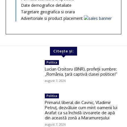
Date demografice detaliate
Targetare geografica si orara
Advertoriale si product placement
Citește și:
Politica
Lucian Croitoru (BNR), profeții sumbre:
„România, țară captivă clasei politice!”
august 7, 2026
Politica
Primarul liberal din Cavnic, Vladimir
Petruţ, dezvăluie cum mint oamenii lui
Arafat ca sa închidă izvoarele de apă
din această zonă a Maramureşului
august 7, 2026