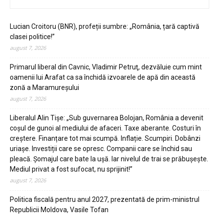
Lucian Croitoru (BNR), profeții sumbre: „România, țară captivă
clasei politice!”
august 7, 2026
Primarul liberal din Cavnic, Vladimir Petruţ, dezvăluie cum mint
oamenii lui Arafat ca sa închidă izvoarele de apă din această
zonă a Maramureşului
august 7, 2026
Liberalul Alin Tişe: „Sub guvernarea Bolojan, România a devenit
coșul de gunoi al mediului de afaceri. Taxe aberante. Costuri în
creștere. Finanțare tot mai scumpă. Inflație. Scumpiri. Dobânzi
uriașe. Investiții care se opresc. Companii care se închid sau
pleacă. Șomajul care bate la ușă. Iar nivelul de trai se prăbușește.
Mediul privat a fost sufocat, nu sprijinit!”
august 7, 2026
Politica fiscală pentru anul 2027, prezentată de prim-ministrul
Republicii Moldova, Vasile Tofan