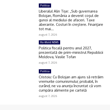
Politica
Liberalul Alin Tişe: „Sub guvernarea
Bolojan, România a devenit coșul de
gunoi al mediului de afaceri. Taxe
aberante. Costuri în creștere. Finanțare
tot mai...
august 7, 2026
Ro-Mold NEWS
Politica fiscală pentru anul 2027,
prezentată de prim-ministrul Republicii
Moldova, Vasile Tofan
august 7, 2026
Politica
Cristoiu: Cu Bolojan am ajuns să retrăim
vremurile comunismului; probabil, în
curând, ne va anunţa încruntat că vom
cumpăra alimente pe cartelă
august 7, 2026