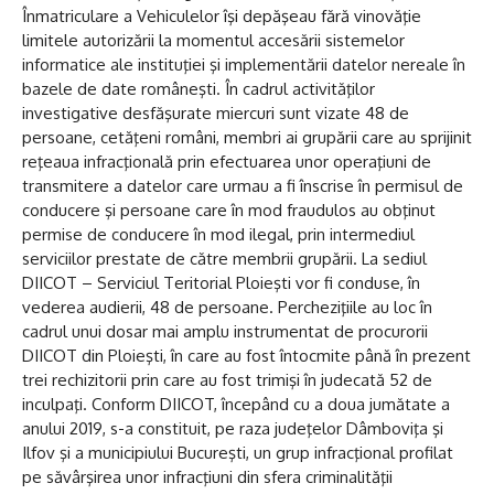
Înmatriculare a Vehiculelor îşi depăşeau fără vinovăţie
limitele autorizării la momentul accesării sistemelor
informatice ale instituţiei şi implementării datelor nereale în
bazele de date româneşti. În cadrul activităţilor
investigative desfăşurate miercuri sunt vizate 48 de
persoane, cetăţeni români, membri ai grupării care au sprijinit
reţeaua infracţională prin efectuarea unor operaţiuni de
transmitere a datelor care urmau a fi înscrise în permisul de
conducere şi persoane care în mod fraudulos au obţinut
permise de conducere în mod ilegal, prin intermediul
serviciilor prestate de către membrii grupării. La sediul
DIICOT – Serviciul Teritorial Ploieşti vor fi conduse, în
vederea audierii, 48 de persoane. Percheziţiile au loc în
cadrul unui dosar mai amplu instrumentat de procurorii
DIICOT din Ploieşti, în care au fost întocmite până în prezent
trei rechizitorii prin care au fost trimişi în judecată 52 de
inculpaţi. Conform DIICOT, începând cu a doua jumătate a
anului 2019, s-a constituit, pe raza judeţelor Dâmboviţa şi
Ilfov şi a municipiului Bucureşti, un grup infracţional profilat
pe săvârşirea unor infracţiuni din sfera criminalităţii