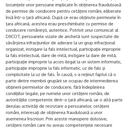
locuinţele unor persoane implicate în obţinerea frauduloasă
de permise de conducere pentru cetăţeni români, eliberate
însă într-o ţară africană. După ce erau obţinute permisele în
ţara africană, acestea erau preschimbate cu permise de
conducere româneşti, autentice. Potrivit unui comunicat al
DIICOT, persoanele vizate de anchetă sunt suspectate de
săvârşirea infracţiunilor de aderare la un grup infracţional
organizat, instigare la fals intelectual, participaţie improprie
la fals intelectual, dare de mită, instigare la dare de mită,
participaţie improprie la acces ilegal la un sistem informatic,
participaţie improprie la fals informatic, uz de fals şi
complicitate la uz de fals. În cauză, s-a reţinut faptul că o
parte dintre membrii grupării se ocupau de intermedierea
obţinerii permiselor de conducere, fără îndeplinirea
condiţiilor legale, pe numele unor cetăţeni români, de
autorităţile competente dintr-o ţară africană, iar o altă parte
derulau activităţi de recrutare a persoanelor, cetăţeni
români, interesaţi de obţinerea frauduloasă a unor
asemenea înscrisuri. Prin aceste manopere dolosive,
cetăţeni români care nu aveau competenţele necesare