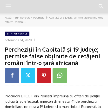
Acasă
Stiri generale
Percheziţii în Capitală şi 19 judeţe; permise false obţinute de
cetăţeni români...
STIRI GENERALE
octombrie 14, 2020
Percheziţii în Capitală şi 19 judeţe;
permise false obţinute de cetăţeni
români într-o ţară africană
Procurorii DIICOT din Ploieşti, împreună cu ofiţeri de poliţie
judiciară, au efectuat, miercuri dimineaţa, 41 de percheziţii
domiciliare, pe raza a 19 judeţe şi a municipiului Bucureşti, la