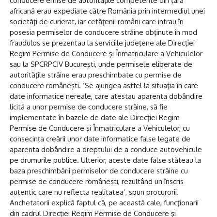
conducere emise de autorităţile competente din ţara
africană erau expediate către România prin intermediul unei
societăţi de curierat, iar cetăţenii români care intrau în
posesia permiselor de conducere străine obţinute în mod
fraudulos se prezentau la serviciile judeţene ale Direcţiei
Regim Permise de Conducere şi Înmatriculare a Vehiculelor
sau la SPCRPCIV Bucureşti, unde permisele eliberate de
autorităţile străine erau preschimbate cu permise de
conducere româneşti. ‘Se ajungea astfel la situaţia în care
date informatice nereale, care atestau aparenta dobândire
licită a unor permise de conducere străine, să fie
implementate în bazele de date ale Direcţiei Regim
Permise de Conducere şi Înmatriculare a Vehiculelor, cu
consecinţa creării unor date informatice false legate de
aparenta dobândire a dreptului de a conduce autovehicule
pe drumurile publice. Ulterior, aceste date false stăteau la
baza preschimbării permiselor de conducere străine cu
permise de conducere româneşti, rezultând un înscris
autentic care nu reflecta realitatea’, spun procurorii.
Anchetatorii explică faptul că, pe această cale, funcţionarii
din cadrul Direcţiei Regim Permise de Conducere şi