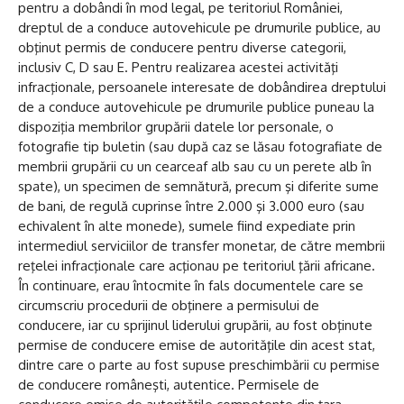
pentru a dobândi în mod legal, pe teritoriul României,
dreptul de a conduce autovehicule pe drumurile publice, au
obţinut permis de conducere pentru diverse categorii,
inclusiv C, D sau E. Pentru realizarea acestei activităţi
infracţionale, persoanele interesate de dobândirea dreptului
de a conduce autovehicule pe drumurile publice puneau la
dispoziţia membrilor grupării datele lor personale, o
fotografie tip buletin (sau după caz se lăsau fotografiate de
membrii grupării cu un cearceaf alb sau cu un perete alb în
spate), un specimen de semnătură, precum şi diferite sume
de bani, de regulă cuprinse între 2.000 şi 3.000 euro (sau
echivalent în alte monede), sumele fiind expediate prin
intermediul serviciilor de transfer monetar, de către membrii
reţelei infracţionale care acţionau pe teritoriul ţării africane.
În continuare, erau întocmite în fals documentele care se
circumscriu procedurii de obţinere a permisului de
conducere, iar cu sprijinul liderului grupării, au fost obţinute
permise de conducere emise de autorităţile din acest stat,
dintre care o parte au fost supuse preschimbării cu permise
de conducere româneşti, autentice. Permisele de