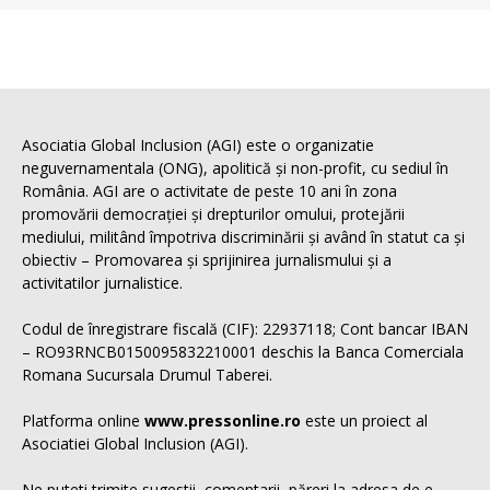
Asociatia Global Inclusion (AGI) este o organizatie
neguvernamentala (ONG), apolitică și non-profit, cu sediul în
România. AGI are o activitate de peste 10 ani în zona
promovării democrației și drepturilor omului, protejării
mediului, militând împotriva discriminării și având în statut ca și
obiectiv – Promovarea și sprijinirea jurnalismului și a
activitatilor jurnalistice.
Codul de înregistrare fiscală (CIF): 22937118; Cont bancar IBAN
– RO93RNCB0150095832210001 deschis la Banca Comerciala
Romana Sucursala Drumul Taberei.
Platforma online
www.pressonline.ro
este un proiect al
Asociatiei Global Inclusion (AGI).
Ne puteti trimite sugestii, comentarii, păreri la adresa de e-