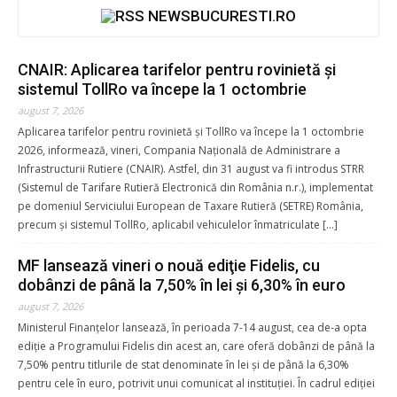
NEWSBUCURESTI.RO
CNAIR: Aplicarea tarifelor pentru rovinietă şi
sistemul TollRo va începe la 1 octombrie
august 7, 2026
Aplicarea tarifelor pentru rovinietă şi TollRo va începe la 1 octombrie
2026, informează, vineri, Compania Naţională de Administrare a
Infrastructurii Rutiere (CNAIR). Astfel, din 31 august va fi introdus STRR
(Sistemul de Tarifare Rutieră Electronică din România n.r.), implementat
pe domeniul Serviciului European de Taxare Rutieră (SETRE) România,
precum şi sistemul TollRo, aplicabil vehiculelor înmatriculate […]
MF lansează vineri o nouă ediţie Fidelis, cu
dobânzi de până la 7,50% în lei şi 6,30% în euro
august 7, 2026
Ministerul Finanţelor lansează, în perioada 7-14 august, cea de-a opta
ediţie a Programului Fidelis din acest an, care oferă dobânzi de până la
7,50% pentru titlurile de stat denominate în lei şi de până la 6,30%
pentru cele în euro, potrivit unui comunicat al instituţiei. În cadrul ediţiei