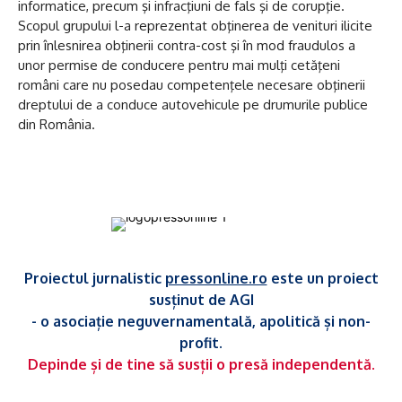
informatice, precum şi infracţiuni de fals şi de corupţie.
Scopul grupului l-a reprezentat obţinerea de venituri ilicite
prin înlesnirea obţinerii contra-cost şi în mod fraudulos a
unor permise de conducere pentru mai mulţi cetăţeni
români care nu posedau competenţele necesare obţinerii
dreptului de a conduce autovehicule pe drumurile publice
din România.
Proiectul jurnalistic
pressonline.ro
este un proiect
susținut de AGI
- o asociație neguvernamentală, apolitică și non-
profit.
Depinde și de tine să susții o presă independentă.