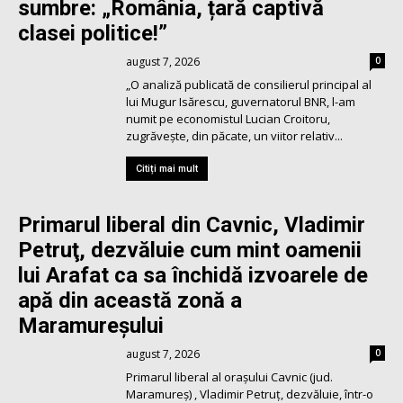
sumbre: „România, țară captivă
clasei politice!”
august 7, 2026
0
„O analiză publicată de consilierul principal al
lui Mugur Isărescu, guvernatorul BNR, l-am
numit pe economistul Lucian Croitoru,
zugrăvește, din păcate, un viitor relativ...
Citiți mai mult
Primarul liberal din Cavnic, Vladimir
Petruţ, dezvăluie cum mint oamenii
lui Arafat ca sa închidă izvoarele de
apă din această zonă a
Maramureşului
august 7, 2026
0
Primarul liberal al orașului Cavnic (jud.
Maramureş) , Vladimir Petruț, dezvăluie, într-o