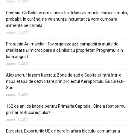
august 7, 2026
Cristoiu: Cu Bolojan am ajuns să retrăim vremurile comunismului;
probabil, în curând, ne va anunţa încruntat că vom cumpăra
alimente pe cartelă
august 7, 2026
Protecția Animalelor Ilfov organizează campanii gratuite de
sterilizare și microcipare a câinilor cu proprietar. Programul din
luna august
august 7, 2026
Alexandru Hazem Kansou: Zona de sud a Capitalei intră într-o
nouă etapă de dezvoltare prin proiectul Aeroportului București-
Sud
august 7, 2026
162 de ani de istorie pentru Primăria Capitalei. Cine a fost primul
primar al Bucureștiului?
august 7, 2026
Eurostat: Exporturile UE de bere în afara blocului comunitar a