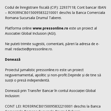
Codul de înregistrare fiscală (CIF): 22937118; Cont bancar IBAN
– RO93RNCB0150095832210001 deschis la Banca Comerciala
Romana Sucursala Drumul Taberei.
Platforma online
www.pressonline.ro
este un proiect al
Asociatiei Global Inclusion (AGI).
Ne puteti trimite sugestii, comentarii, păreri la adresa de e-
mail: redactie@pressonline.ro.
Donează
Proiectul jurnalistic pressonline.ro este un proiect
neguvernamental, apolitic și non-profit.Depinde și de tine să
susții o presă independentă.
Donează prin Transfer Bancar în contul Asociației Global
Inclusion:
CONT LEI: RO93RNCB0150095832210001 deschis la Banca