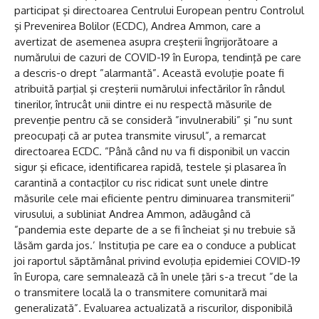
participat şi directoarea Centrului European pentru Controlul
şi Prevenirea Bolilor (ECDC), Andrea Ammon, care a
avertizat de asemenea asupra creşterii îngrijorătoare a
numărului de cazuri de COVID-19 în Europa, tendinţă pe care
a descris-o drept ”alarmantă”. Această evoluţie poate fi
atribuită parţial şi creşterii numărului infectărilor în rândul
tinerilor, întrucât unii dintre ei nu respectă măsurile de
prevenţie pentru că se consideră ”invulnerabili” şi ”nu sunt
preocupaţi că ar putea transmite virusul”, a remarcat
directoarea ECDC. ”Până când nu va fi disponibil un vaccin
sigur şi eficace, identificarea rapidă, testele şi plasarea în
carantină a contacţilor cu risc ridicat sunt unele dintre
măsurile cele mai eficiente pentru diminuarea transmiterii”
virusului, a subliniat Andrea Ammon, adăugând că
”pandemia este departe de a se fi încheiat şi nu trebuie să
lăsăm garda jos.’ Instituţia pe care ea o conduce a publicat
joi raportul săptămânal privind evoluţia epidemiei COVID-19
în Europa, care semnalează că în unele ţări s-a trecut ”de la
o transmitere locală la o transmitere comunitară mai
generalizată”. Evaluarea actualizată a riscurilor, disponibilă