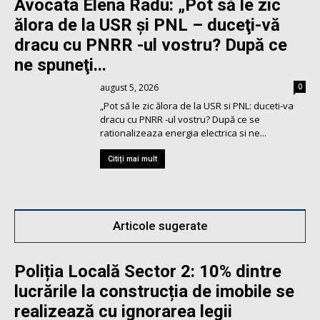
Avocata Elena Radu: „Pot să le zic
ălora de la USR şi PNL – duceţi-vă
dracu cu PNRR -ul vostru? După ce
ne spuneţi...
august 5, 2026
0
„Pot să le zic ălora de la USR si PNL: duceti-va
dracu cu PNRR -ul vostru? După ce se
rationalizeaza energia electrica si ne...
Citiți mai mult
Articole sugerate
Poliția Locală Sector 2: 10% dintre
lucrările la construcția de imobile se
realizează cu ignorarea legii