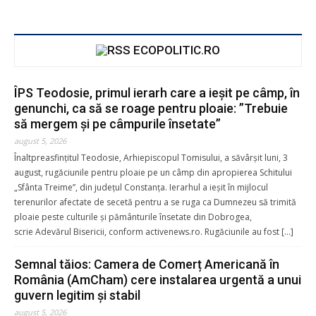
ECOPOLITIC.RO
ÎPS Teodosie, primul ierarh care a ieșit pe câmp, în
genunchi, ca să se roage pentru ploaie: ”Trebuie
să mergem și pe câmpurile însetate”
august 5, 2026
Înaltpreasfințitul Teodosie, Arhiepiscopul Tomisului, a săvârșit luni, 3
august, rugăciunile pentru ploaie pe un câmp din apropierea Schitului
„Sfânta Treime”, din județul Constanța. Ierarhul a ieșit în mijlocul
terenurilor afectate de secetă pentru a se ruga ca Dumnezeu să trimită
ploaie peste culturile și pământurile însetate din Dobrogea,
scrie Adevărul Bisericii, conform activenews.ro. Rugăciunile au fost […]
Semnal tăios: Camera de Comerț Americană în
România (AmCham) cere instalarea urgentă a unui
guvern legitim şi stabil
august 5, 2026