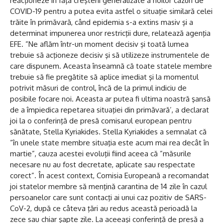
reacţioneze în faţa creşterii generalizate a noilor cazuri de
COVID-19 pentru a putea evita astfel o situaţie similară celei
trăite în primăvară, când epidemia s-a extins masiv şi a
determinat impunerea unor restricţii dure, relatează agenţia
EFE. ”Ne aflăm într-un moment decisiv şi toată lumea
trebuie să acţioneze decisiv şi să utilizeze instrumentele de
care dispunem. Aceasta înseamnă că toate statele membre
trebuie să fie pregătite să aplice imediat şi la momentul
potrivit măsuri de control, încă de la primul indiciu de
posibile focare noi. Aceasta ar putea fi ultima noastră şansă
de a împiedica repetarea situaţiei din primăvară’, a declarat
joi la o conferinţă de presă comisarul european pentru
sănătate, Stella Kyriakides. Stella Kyriakides a semnalat că
”în unele state membre situaţia este acum mai rea decât în
martie”, cauza acestei evoluţii fiind aceea că ”măsurile
necesare nu au fost decretate, aplicate sau respectate
corect”. În acest context, Comisia Europeană a recomandat
joi statelor membre să menţină carantina de 14 zile în cazul
persoanelor care sunt contacţi ai unui caz pozitiv de SARS-
CoV-2, după ce câteva ţări au redus această perioadă la
zece sau chiar şapte zile. La aceeaşi conferinţă de presă a