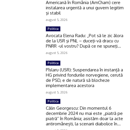
Americană în România (AmCham) cere
instalarea urgentă a unui guvern legitim
şi stabil
august 5, 2026
Politica
Avocata Elena Radu: „Pot să le zic ălora
de la USR şi PNL – duceţi-vă dracu cu
PNRR -ul vostru? După ce ne spuneţi...
august 5, 2026
Politica
Pîslaru (USR): Suspendarea în instanță a
HG privind fondurile norvegiene, cerută
de PSD, e de natură să blocheze
implementarea acestora
august 5, 2026
Politica
Călin Georgescu: Din momentul 6
decembrie 2024 nu mai este „piatră pe
piatră” în România; asistăm doar la acte
antiromânești, la scenarii diabolice în...