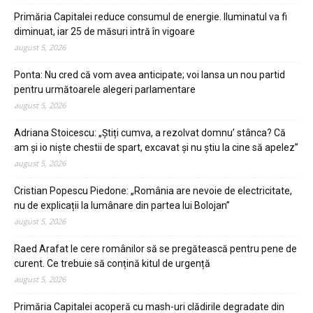
Primăria Capitalei reduce consumul de energie. Iluminatul va fi
diminuat, iar 25 de măsuri intră în vigoare
august 5, 2026
Ponta: Nu cred că vom avea anticipate; voi lansa un nou partid
pentru următoarele alegeri parlamentare
august 5, 2026
Adriana Stoicescu: „Știți cumva, a rezolvat domnu’ stânca? Că
am și io niște chestii de spart, excavat și nu știu la cine să apelez”
august 5, 2026
Cristian Popescu Piedone: „România are nevoie de electricitate,
nu de explicații la lumânare din partea lui Bolojan”
august 5, 2026
Raed Arafat le cere românilor să se pregătească pentru pene de
curent. Ce trebuie să conțină kitul de urgență
august 5, 2026
Primăria Capitalei acoperă cu mash-uri clădirile degradate din