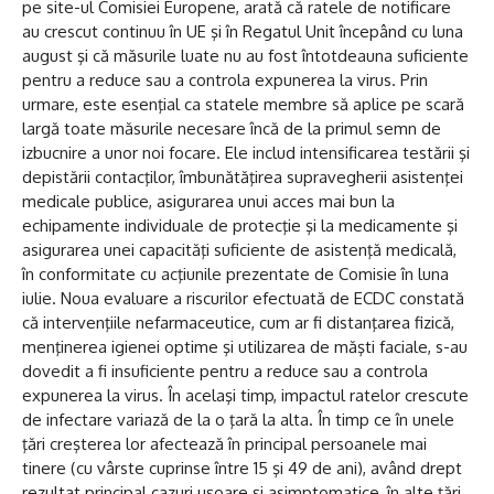
pe site-ul Comisiei Europene, arată că ratele de notificare
au crescut continuu în UE şi în Regatul Unit începând cu luna
august şi că măsurile luate nu au fost întotdeauna suficiente
pentru a reduce sau a controla expunerea la virus. Prin
urmare, este esenţial ca statele membre să aplice pe scară
largă toate măsurile necesare încă de la primul semn de
izbucnire a unor noi focare. Ele includ intensificarea testării şi
depistării contacţilor, îmbunătăţirea supravegherii asistenţei
medicale publice, asigurarea unui acces mai bun la
echipamente individuale de protecţie şi la medicamente şi
asigurarea unei capacităţi suficiente de asistenţă medicală,
în conformitate cu acţiunile prezentate de Comisie în luna
iulie. Noua evaluare a riscurilor efectuată de ECDC constată
că intervenţiile nefarmaceutice, cum ar fi distanţarea fizică,
menţinerea igienei optime şi utilizarea de măşti faciale, s-au
dovedit a fi insuficiente pentru a reduce sau a controla
expunerea la virus. În acelaşi timp, impactul ratelor crescute
de infectare variază de la o ţară la alta. În timp ce în unele
ţări creşterea lor afectează în principal persoanele mai
tinere (cu vârste cuprinse între 15 şi 49 de ani), având drept
rezultat principal cazuri uşoare şi asimptomatice, în alte ţări