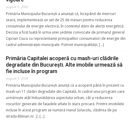
august 5, 2026
Primăria Municipiului București a anunțat că, începând de miercuri
seară, implementează un set de 25 de măsuri pentru reducerea
consumului de energie electrică, în contextul stării de alertă energetică.
Decizia a fost luată în urma unei ședințe convocate de primarul general
Ciprian Ciucu cu reprezentanții principalilor consumatori de energie din
cadrul administrației municipale. Potrivit municipalității, […]
Primăria Capitalei acoperă cu mash-uri clădirile
degradate din București. Alte imobile urmează să
fie incluse în program
august 5, 2026
Primăria Municipiului București anunță că a acoperit până în prezent cu
mash-uri 11 clădiri degradate din Capitală, în cadrul unui program care
urmărește atât îmbunătățirea aspectului urban, cât și reducerea
riscurilor generate de fațadele aflate în stare precară. Printre imobilele
incluse în acest program se numără Hanul Solacolu, clădirea de pe
strada Blănari nr. 2, […]