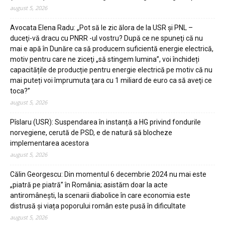
august 5, 2026
Avocata Elena Radu: „Pot să le zic ălora de la USR şi PNL –
duceţi-vă dracu cu PNRR -ul vostru? După ce ne spuneţi că nu
mai e apă în Dunăre ca să producem suficientă energie electrică,
motiv pentru care ne ziceţi „să stingem lumina”, voi închideți
capacitățile de producție pentru energie electrică pe motiv că nu
mai puteți voi împrumuta ţara cu 1 miliard de euro ca să aveţi ce
toca?”
august 5, 2026
Pîslaru (USR): Suspendarea în instanță a HG privind fondurile
norvegiene, cerută de PSD, e de natură să blocheze
implementarea acestora
august 5, 2026
Călin Georgescu: Din momentul 6 decembrie 2024 nu mai este
„piatră pe piatră” în România; asistăm doar la acte
antiromânești, la scenarii diabolice în care economia este
distrusă și viața poporului român este pusă în dificultate
august 5, 2026