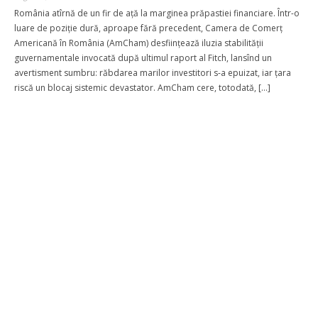
România atîrnă de un fir de ață la marginea prăpastiei financiare. Într-o
luare de poziție dură, aproape fără precedent, Camera de Comerț
Americană în România (AmCham) desființează iluzia stabilității
guvernamentale invocată după ultimul raport al Fitch, lansînd un
avertisment sumbru: răbdarea marilor investitori s-a epuizat, iar țara
riscă un blocaj sistemic devastator. AmCham cere, totodată, […]