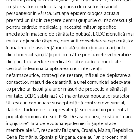
creşterea lor conduce la sporirea deceselor în rândul
persoanelor în vârstă. Situaţia epidemiologică actuală
prezintă un risc în creştere pentru grupurile cu risc crescut şi
pentru cadrele medicale şi necesită măsuri specifice
imediate în materie de sănătate publică. ECDC identifică mai
multe opţiuni de răspuns, cum ar fi consolidarea capacităţilor
în materie de asistenţă medicală şi direcţionarea acţiunilor
din domeniul sănătăţii publice către persoanele vulnerabile
din punct de vedere medical şi către cadrele medicale.
Centrul îndeamnă la aplicarea unor intervenţii
nefarmaceutice, strategii de testare, măsuri de depistare a
contacţilor, măsuri de carantină, a unei comunicări adecvate
cu privire la riscuri şi a unor măsuri de protecţie a sănătăţii
mintale. ECDC subliniază că majoritatea populaţiei statelor
UE este în continuare susceptibilă să contracteze virusul,
datele studiilor de seroprevalenţă sugerând un procent al
populaţiei imunizate sub 15%. De asemenea, există o ”mare
îngrijorare” faţă de evoluţia epidemiei în şapte state
membre ale UE, respectiv Bulgaria, Croaţia, Malta, Republica
Cehă, România, Spania şi Ungaria, care au ”un procent mai