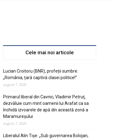
Cele mai noi articole
Lucian Croitoru (BNR), profeții sumbre:
„România, țară captivă clasei politice!”
august 7, 2026
Primarul liberal din Cavnic, Vladimir Petruţ,
dezvăluie cum mint oamenii lui Arafat ca sa
închidă izvoarele de apă din această zonă a
Maramureşului
august 7, 2026
Liberalul Alin Tişe: „Sub guvernarea Bolojan,