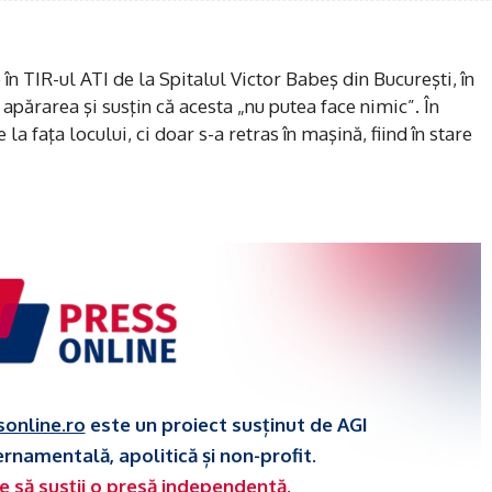
 în TIR-ul ATI de la Spitalul Victor Babeş din Bucureşti, în
u apărarea şi susţin că acesta „nu putea face nimic”. În
la faţa locului, ci doar s-a retras în maşină, fiind în stare
sonline.ro
este un proiect susținut de AGI
ernamentală, apolitică și non-profit.
e să susții o presă independentă.