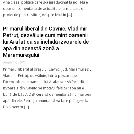
vina clasei politice care s-a înrădăcinat la noi. Nu e
doar un comentariu de actualitate, ci mai ales o
proiecție pentru viitor, despre felul în […]
Primarul liberal din Cavnic, Vladimir
Petruţ, dezvăluie cum mint oamenii
lui Arafat ca sa închidă izvoarele de
apă din această zonă a
Maramureşului
august 7, 2026
Primarul liberal al orașului Cavnic (jud. Maramureş) ,
Vladimir Petruț, dezvăluie, într-o postare pe
Facebook, cum oamenii lui Arafat vor să închidă
izvoarele din Cavnic pe motivul fals că ”apa nu e
bună de băut”, DSP cerând oamenilor să nu mai bea
apă din ele. Petruț a anunțat că va face plângere la
DNA pentru […]