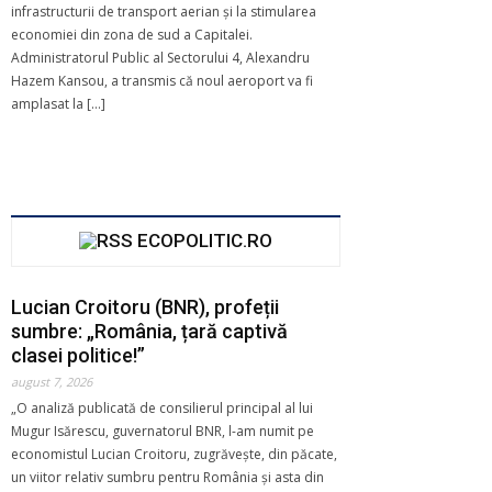
infrastructurii de transport aerian și la stimularea
economiei din zona de sud a Capitalei.
Administratorul Public al Sectorului 4, Alexandru
Hazem Kansou, a transmis că noul aeroport va fi
amplasat la […]
ECOPOLITIC.RO
Lucian Croitoru (BNR), profeții
sumbre: „România, țară captivă
clasei politice!”
august 7, 2026
„O analiză publicată de consilierul principal al lui
Mugur Isărescu, guvernatorul BNR, l-am numit pe
economistul Lucian Croitoru, zugrăvește, din păcate,
un viitor relativ sumbru pentru România și asta din