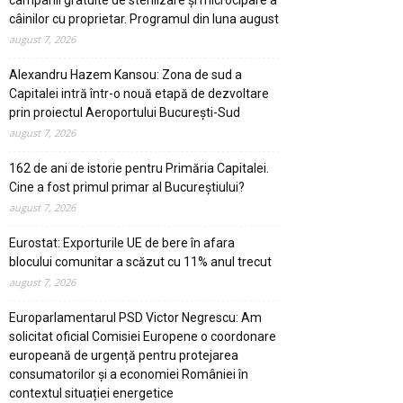
câinilor cu proprietar. Programul din luna august
august 7, 2026
Alexandru Hazem Kansou: Zona de sud a
Capitalei intră într-o nouă etapă de dezvoltare
prin proiectul Aeroportului București-Sud
august 7, 2026
162 de ani de istorie pentru Primăria Capitalei.
Cine a fost primul primar al Bucureștiului?
august 7, 2026
Eurostat: Exporturile UE de bere în afara
blocului comunitar a scăzut cu 11% anul trecut
august 7, 2026
Europarlamentarul PSD Victor Negrescu: Am
solicitat oficial Comisiei Europene o coordonare
europeană de urgență pentru protejarea
consumatorilor și a economiei României în
contextul situației energetice