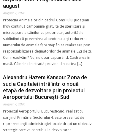
august
august 7, 2026
Protecția Animalelor din cadrul Consiliului Județean
Ilfov continuă campaniile gratuite de sterilizare și
microcipare a câinilor cu proprietar, autoritățile
subliniind că prevenirea abandonului și reducerea
numărului de animale fără stăpân se realizează prin
responsabilizarea deținătorilor de animale. „Zi de zi.
Cum rezolvăm? Nu, nu doar capturând. Castrarea în
masă. Câinele din stradă provine din curtea […]
Alexandru Hazem Kansou: Zona de
sud a Capitalei intră într-o nouă
etapă de dezvoltare prin proiectul
Aeroportului București-Sud
august 7, 2026
Proiectul Aeroportului București-Sud, realizat cu
sprijinul Primăriei Sectorului 4, este prezentat de
reprezentanții administrației locale drept un obiectiv
strategic care va contribui la dezvoltarea