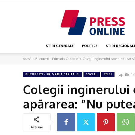
Press
Online
STIRI GENERALE
POLITICE
STIRI REGIONAL
Acasă
Bucuresti - Primaria Capitalei
Colegii inginerului care a refuzat să 
aprilie 13
BUCURESTI - PRIMARIA CAPITALEI
SOCIAL
STIRI
Colegii inginerului c
apărarea: ”Nu pute
Acțiune