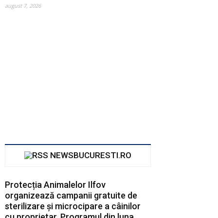
august 7, 2026
i Global
ei100
NEWSBUCURESTI.RO
*
Protecția Animalelor Ilfov
organizează campanii gratuite de
sterilizare și microcipare a câinilor
cu proprietar. Programul din luna