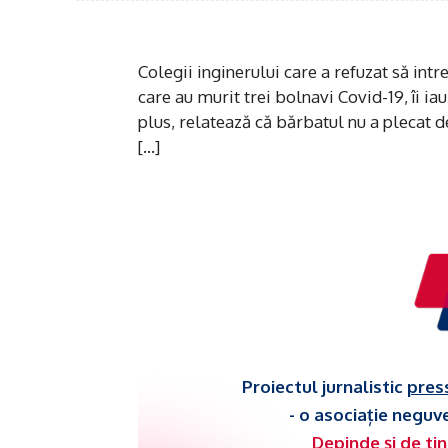
Colegii inginerului care a refuzat să intre
care au murit trei bolnavi Covid-19, îi ia
plus, relatează că bărbatul nu a plecat de 
[…]
Proiectul jurnalistic
pres
- o asociație neguv
Depinde și de tin