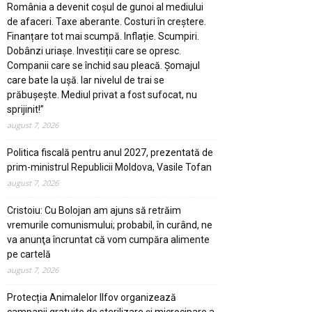
România a devenit coșul de gunoi al mediului
de afaceri. Taxe aberante. Costuri în creștere.
Finanțare tot mai scumpă. Inflație. Scumpiri.
Dobânzi uriașe. Investiții care se opresc.
Companii care se închid sau pleacă. Șomajul
care bate la ușă. Iar nivelul de trai se
prăbușește. Mediul privat a fost sufocat, nu
sprijinit!”
august 7, 2026
Politica fiscală pentru anul 2027, prezentată de
prim-ministrul Republicii Moldova, Vasile Tofan
august 7, 2026
Cristoiu: Cu Bolojan am ajuns să retrăim
vremurile comunismului; probabil, în curând, ne
va anunţa încruntat că vom cumpăra alimente
pe cartelă
august 7, 2026
Protecția Animalelor Ilfov organizează
campanii gratuite de sterilizare și microcipare a