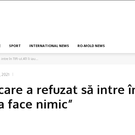
E
SPORT
INTERNATIONAL NEWS
RO-MOLD NEWS
intre în TIR-ul ATI îi iau...
, 2021
are a refuzat să intre în
a face nimic”