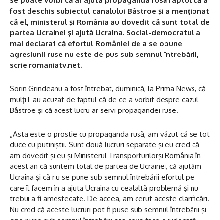
se poate vorbi că ar ajuta propaganda rusă faptul că a
fost deschis subiectul canalului Bâstroe şi a menţionat
că el, ministerul şi România au dovedit că sunt total de
partea Ucrainei şi ajută Ucraina. Social-democratul a
mai declarat că efortul României de a se opune
agresiunii ruse nu este de pus sub semnul întrebării,
scrie romaniatv.net.
Sorin Grindeanu a fost întrebat, duminică, la Prima News, că
mulţi l-au acuzat de faptul că de ce a vorbit despre cazul
Bâstroe şi că acest lucru ar servi propagandei ruse.
„Asta este o prostie cu propaganda rusă, am văzut că se tot
duce cu putiniştii. Sunt două lucruri separate şi eu cred că
am dovedit şi eu şi Ministerul Transporturilorşi România în
acest an că suntem total de partea de Ucrainei, că ajutăm
Ucraina şi că nu se pune sub semnul întrebării efortul pe
care îl facem în a ajuta Ucraina cu cealaltă problemă şi nu
trebui a fi amestecate. De aceea, am cerut aceste clarificări.
Nu cred că aceste lucruri pot fi puse sub semnul întrebării şi