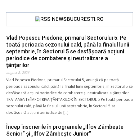
NEWSBUCURESTI.RO
Donează prin Transfer Bancar în
contul Asociației Global Inclusion
Vlad Popescu Piedone, primarul Sectorului 5: Pe
toată perioada sezonului cald, până la finalul lunii
septembrie, în Sectorul 5 se desfășoară acțiuni
periodice de combatere și neutralizare a
țânțarilor
lei5
lei25
lei50
lei100
august 8, 2026
Vlad Popescu Piedone, primarul Sectorului 5, anunță că pe toată
lei
*
perioada sezonului cald, până la finalul lunii septembrie, în Sectorul 5 se
desfășoară acțiuni periodice de combatere și neutralizare a țânțarilor.
TRATAMENTE ÎMPOTRIVA ȚÂNȚARILOR ÎN SECTORUL 5 Pe toată perioada
Donație pentru
sezonului cald, până la finalul lunii septembrie, în Sectorul 5 se
desfășoară acțiuni periodice de […]
Încep înscrierile în programele „Ilfov Zâmbește
Nume complet
*
Senior” și „Ilfov Zâmbește Junior”