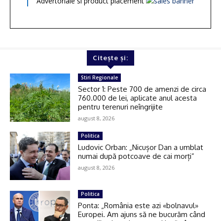
Advertoriale si product placement
Citește și:
Stiri Regionale
Sector 1: Peste 700 de amenzi de circa
760.000 de lei, aplicate anul acesta
pentru terenuri neîngrijite
august 8, 2026
Politica
Ludovic Orban: „Nicușor Dan a umblat
numai după potcoave de cai morți”
august 8, 2026
Politica
Ponta: „România este azi «bolnavul»
Europei. Am ajuns să ne bucurăm când