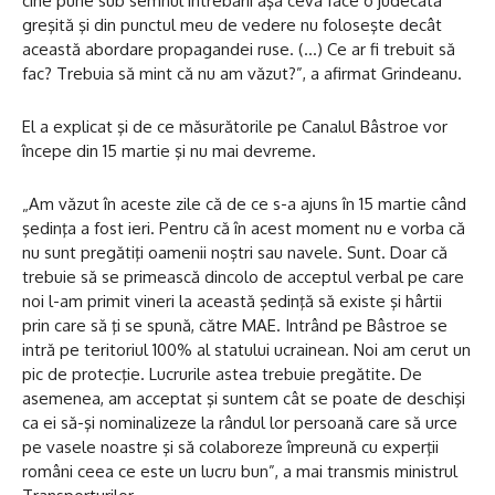
cine pune sub semnul întrebării aşa ceva face o judecată
greşită şi din punctul meu de vedere nu foloseşte decât
această abordare propagandei ruse. (…) Ce ar fi trebuit să
fac? Trebuia să mint că nu am văzut?”, a afirmat Grindeanu.
El a explicat şi de ce măsurătorile pe Canalul Bâstroe vor
începe din 15 martie şi nu mai devreme.
„Am văzut în aceste zile că de ce s-a ajuns în 15 martie când
şedinţa a fost ieri. Pentru că în acest moment nu e vorba că
nu sunt pregătiţi oamenii noştri sau navele. Sunt. Doar că
trebuie să se primească dincolo de acceptul verbal pe care
noi l-am primit vineri la această şedinţă să existe şi hârtii
prin care să ţi se spună, către MAE. Intrând pe Bâstroe se
intră pe teritoriul 100% al statului ucrainean. Noi am cerut un
pic de protecţie. Lucrurile astea trebuie pregătite. De
asemenea, am acceptat şi suntem cât se poate de deschişi
ca ei să-şi nominalizeze la rândul lor persoană care să urce
pe vasele noastre şi să colaboreze împreună cu experţii
români ceea ce este un lucru bun”, a mai transmis ministrul