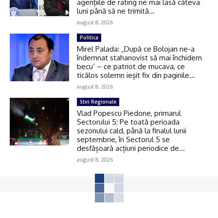
agențiile de rating ne mai lasă câteva
luni până să ne trimită...
august 8, 2026
Politica
Mirel Palada: „După ce Bolojan ne-a
îndemnat stahanovist să mai închidem
becu’ – ce patriot de mucava, ce
ticălos solemn ieșit fix din paginile...
august 8, 2026
Stiri Regionale
Vlad Popescu Piedone, primarul
Sectorului 5: Pe toată perioada
sezonului cald, până la finalul lunii
septembrie, în Sectorul 5 se
desfășoară acțiuni periodice de...
august 8, 2026