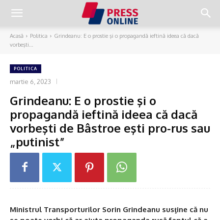
Acasă
Politica
Grindeanu: E o prostie şi o propagandă ieftină ideea că dacă
vorbeşti...
POLITICA
martie 6, 2023
Grindeanu: E o prostie şi o
propagandă ieftină ideea că dacă
vorbeşti de Bâstroe eşti pro-rus sau
„putinist”
Ministrul Transporturilor Sorin Grindeanu susţine că nu