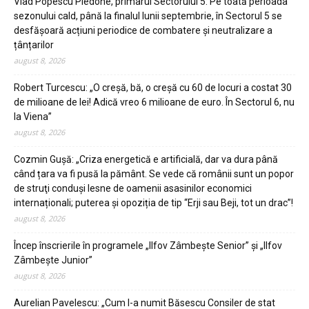
Vlad Popescu Piedone, primarul Sectorului 5: Pe toată perioada
sezonului cald, până la finalul lunii septembrie, în Sectorul 5 se
desfășoară acțiuni periodice de combatere și neutralizare a
țânțarilor
august 8, 2026
Robert Turcescu: „O creșă, bă, o creșă cu 60 de locuri a costat 30
de milioane de lei! Adică vreo 6 milioane de euro. În Sectorul 6, nu
la Viena”
august 8, 2026
Cozmin Guşă: „Criza energetică e artificială, dar va dura până
când țara va fi pusă la pământ. Se vede că românii sunt un popor
de struţi conduși lesne de oamenii asasinilor economici
internaționali; puterea și opoziția de tip “Erji sau Beji, tot un drac”!
august 8, 2026
Încep înscrierile în programele „Ilfov Zâmbește Senior” și „Ilfov
Zâmbește Junior”
august 8, 2026
Aurelian Pavelescu: „Cum l-a numit Băsescu Consiler de stat