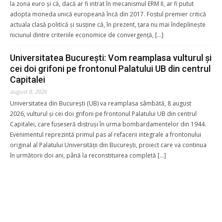
la zona euro și că, dacă ar fi intrat în mecanismul ERM II, ar fi putut
adopta moneda unică europeană încă din 2017. Fostul premier critică
actuala clasă politică și susține că, în prezent, țara nu mai îndeplinește
niciunul dintre criteriile economice de convergență, […]
Universitatea București: Vom reamplasa vulturul și
cei doi grifoni pe frontonul Palatului UB din centrul
Capitalei
august 8, 2026
Universitatea din București (UB) va reamplasa sâmbătă, 8 august
2026, vulturul și cei doi grifoni pe frontonul Palatului UB din centrul
Capitalei, care fuseseră distruși în urma bombardamentelor din 1944.
Evenimentul reprezintă primul pas al refacerii integrale a frontonului
original al Palatului Universității din București, proiect care va continua
în următorii doi ani, până la reconstituirea completă […]