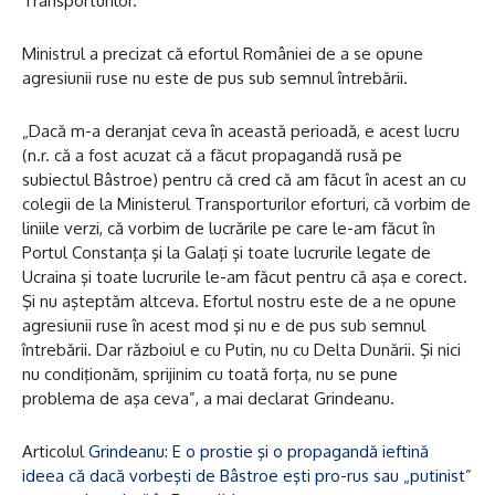
Transporturilor.
Ministrul a precizat că efortul României de a se opune
agresiunii ruse nu este de pus sub semnul întrebării.
„Dacă m-a deranjat ceva în această perioadă, e acest lucru
(n.r. că a fost acuzat că a făcut propagandă rusă pe
subiectul Bâstroe) pentru că cred că am făcut în acest an cu
colegii de la Ministerul Transporturilor eforturi, că vorbim de
liniile verzi, că vorbim de lucrările pe care le-am făcut în
Portul Constanţa şi la Galaţi şi toate lucrurile legate de
Ucraina şi toate lucrurile le-am făcut pentru că aşa e corect.
Şi nu aşteptăm altceva. Efortul nostru este de a ne opune
agresiunii ruse în acest mod şi nu e de pus sub semnul
întrebării. Dar războiul e cu Putin, nu cu Delta Dunării. Şi nici
nu condiţionăm, sprijinim cu toată forţa, nu se pune
problema de aşa ceva”, a mai declarat Grindeanu.
Articolul
Grindeanu: E o prostie şi o propagandă ieftină
ideea că dacă vorbeşti de Bâstroe eşti pro-rus sau „putinist”