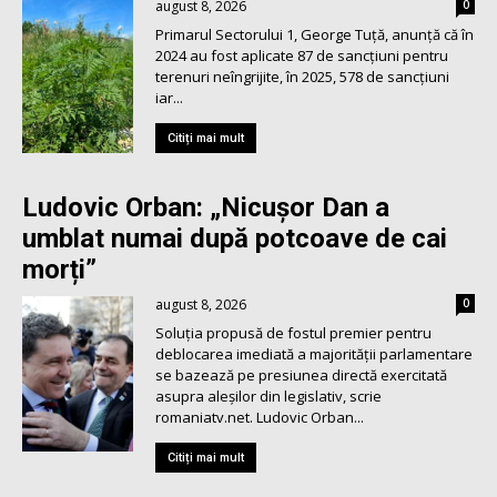
august 8, 2026
0
Primarul Sectorului 1, George Tuță, anunță că în
2024 au fost aplicate 87 de sancțiuni pentru
terenuri neîngrijite, în 2025, 578 de sancțiuni
iar...
Citiți mai mult
Ludovic Orban: „Nicușor Dan a
umblat numai după potcoave de cai
morți”
august 8, 2026
0
Soluția propusă de fostul premier pentru
deblocarea imediată a majorității parlamentare
se bazează pe presiunea directă exercitată
asupra aleșilor din legislativ, scrie
romaniatv.net. Ludovic Orban...
Citiți mai mult