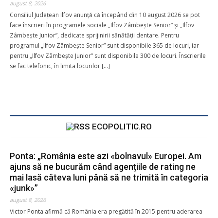
august 8, 2026
Consiliul Județean Ilfov anunță că începând din 10 august 2026 se pot
face înscrieri în programele sociale „Ilfov Zâmbește Senior” și „Ilfov
Email
*
Zâmbește Junior”, dedicate sprijinirii sănătății dentare. Pentru
programul „Ilfov Zâmbește Senior” sunt disponibile 365 de locuri, iar
pentru „Ilfov Zâmbește Junior” sunt disponibile 300 de locuri. Înscrierile
se fac telefonic, în limita locurilor […]
Detalii card
*
ECOPOLITIC.RO
Ponta: „România este azi «bolnavul» Europei. Am
ajuns să ne bucurăm când agențiile de rating ne
mai lasă câteva luni până să ne trimită în categoria
«junk»”
august 8, 2026
Victor Ponta afirmă că România era pregătită în 2015 pentru aderarea