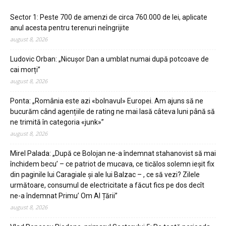
Sector 1: Peste 700 de amenzi de circa 760.000 de lei, aplicate
anul acesta pentru terenuri neîngrijite
august 8, 2026
Ludovic Orban: „Nicușor Dan a umblat numai după potcoave de
cai morți”
august 8, 2026
Ponta: „România este azi «bolnavul» Europei. Am ajuns să ne
bucurăm când agențiile de rating ne mai lasă câteva luni până să
ne trimită în categoria «junk»”
august 8, 2026
Mirel Palada: „După ce Bolojan ne-a îndemnat stahanovist să mai
închidem becu’ – ce patriot de mucava, ce ticălos solemn ieșit fix
din paginile lui Caragiale și ale lui Balzac – , ce să vezi? Zilele
următoare, consumul de electricitate a făcut fics pe dos decît
ne-a îndemnat Primu’ Om Al Țării”
august 8, 2026