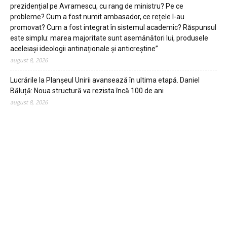
prezidențial pe Avramescu, cu rang de ministru? Pe ce
probleme? Cum a fost numit ambasador, ce rețele l-au
promovat? Cum a fost integrat în sistemul academic? Răspunsul
este simplu: marea majoritate sunt asemănători lui, produsele
aceleiași ideologii antinaționale și anticreștine”
august 8, 2026
Lucrările la Planșeul Unirii avansează în ultima etapă. Daniel
Băluță: Noua structură va rezista încă 100 de ani
august 8, 2026